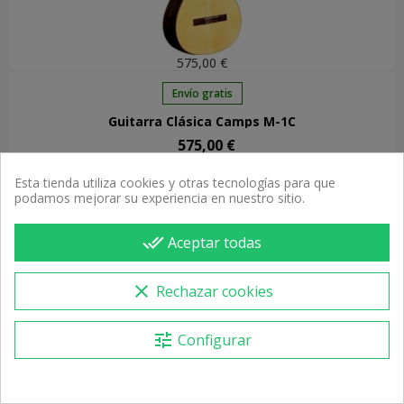
575,00 €
Envío gratis
Guitarra Clásica Camps M-1C
575,00 €
Precio
Esta tienda utiliza cookies y otras tecnologías para que
podamos mejorar su experiencia en nuestro sitio.
Recibe a partir del 26/08
done_all
Aceptar todas
FUERA DE STOCK
clear
Rechazar cookies
tune
Configurar