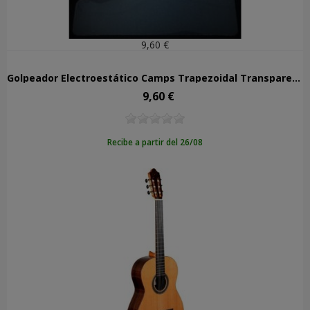
9,60 €
Golpeador Electroestático Camps Trapezoidal Transparente 22,5x19
9,60 €
Precio
Recibe a partir del 26/08