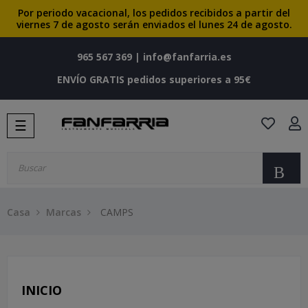
Por periodo vacacional, los pedidos recibidos a partir del
viernes 7 de agosto serán enviados el lunes 24 de agosto.
965 567 369
|
info@fanfarria.es
ENVÍO GRATIS pedidos superiores a 95€
Navegación
☰
de
palanca
Bu
Casa
Marcas
CAMPS
INICIO