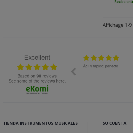
Recibe ent
Affichage 1-9 
Excellent
12.11.2025
, molta rapidesa en la gestió de la comanda.
Todo ok
based on
90
reviews
see some of the reviews here.
TIENDA INSTRUMENTOS MUSICALES
SU CUENTA