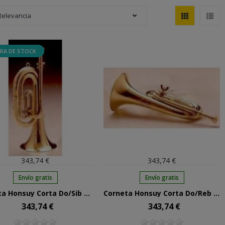
Relevancia
RA DE STOCK
343,74 €
343,74 €
Envío gratis
Envío gratis
Corneta Honsuy Corta Do/Sib Mariposa Latón 70200
Corneta Honsuy Corta Do/Reb Mariposa Latón 70300
343,74 €
343,74 €
Precio
Precio