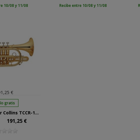
re 10/08 y 11/08
Recibe entre 10/08 y 11/08
R
1,25 €
ío gratis
Corneta Taylor Collins TCCR-100 Lacada en Sib
191,25 €
Precio