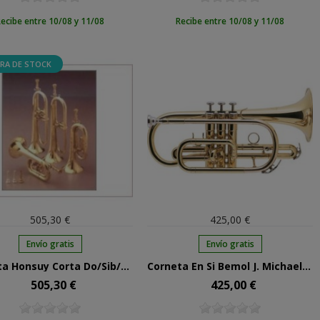
ecibe entre 10/08 y 11/08
Recibe entre 10/08 y 11/08
RA DE STOCK
505,30 €
425,00 €
Envío gratis
Envío gratis
Corneta Honsuy Corta Do/Sib/Reb 2 Pistones Plateada 72750
Corneta En Si Bemol J. Michael Ct420
505,30 €
425,00 €
Precio
Precio