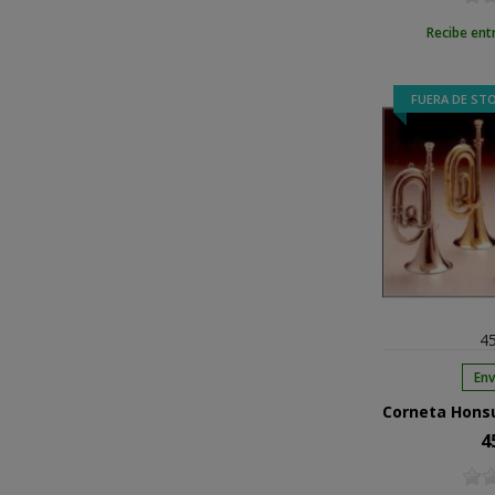
Recibe ent
FUERA DE ST
45
Env
4
Pre