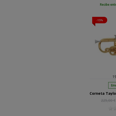
Recibe ent
-15%
19
Env
Precio
225,00 €
regular