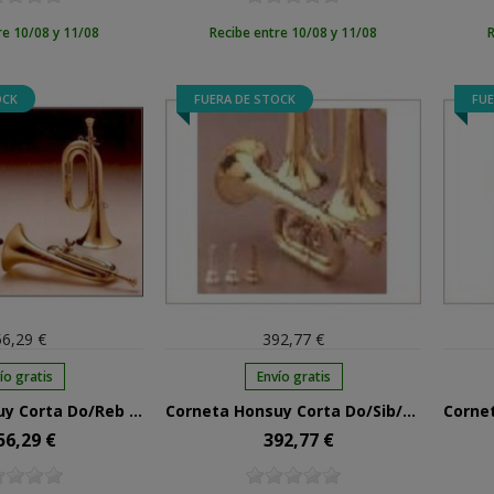
re 10/08 y 11/08
Recibe entre 10/08 y 11/08
R
OCK
FUERA DE STOCK
FUE
6,29 €
392,77 €
ío gratis
Envío gratis
Corneta Honsuy Corta Do/Reb Mariposa Plateada 72300
Corneta Honsuy Corta Do/Sib/Reb 2 Pistones Latón 70750
56,29 €
392,77 €
cio
Precio