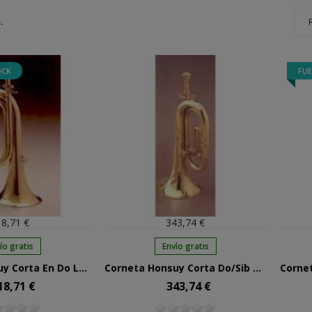
.
OCK
FUE
8,71 €
343,74 €
ío gratis
Envío gratis
Corneta Honsuy Corta En Do Latón 70100
Corneta Honsuy Corta Do/Sib Pistón Laton 70600
18,71 €
343,74 €
cio
Precio