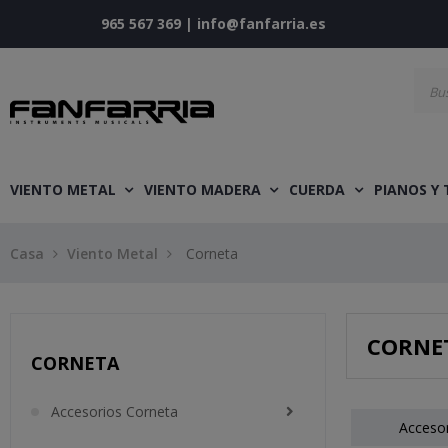
965 567 369
|
info@fanfarria.es
VIENTO METAL
VIENTO MADERA
CUERDA
PIANOS Y
Casa
Viento Metal
Corneta
CORNE
CORNETA
Accesorios Corneta
Accesor