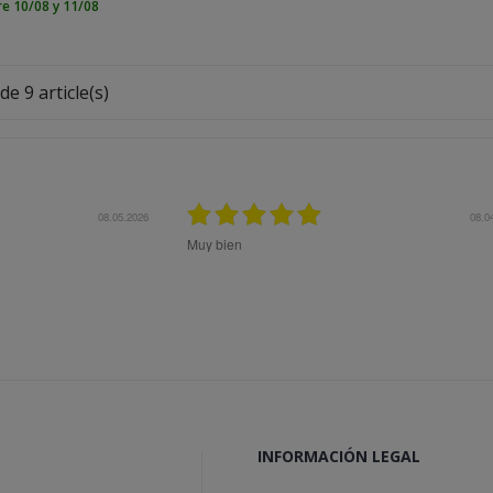
re 10/08 y 11/08
de 9 article(s)
27.10.2025
27.1
Me aconsejaron muy bien previo a la compra para 
el mejor producto a mis necesidades. Superó mis
expectativas.
INFORMACIÓN LEGAL