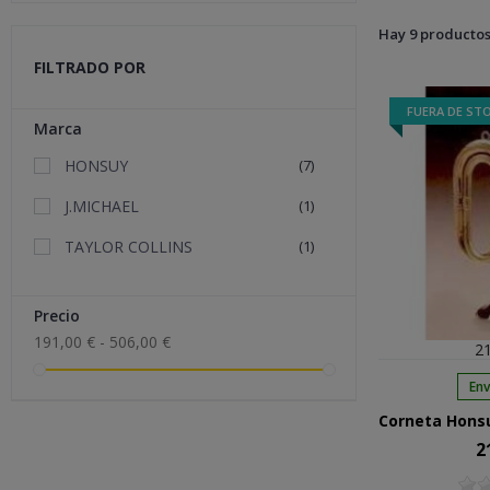
Hay 9 productos
FILTRADO POR
FUERA DE ST
Marca
HONSUY
(7)
J.MICHAEL
(1)
TAYLOR COLLINS
(1)
Precio
191,00 € - 506,00 €
21
Env
2
Pre