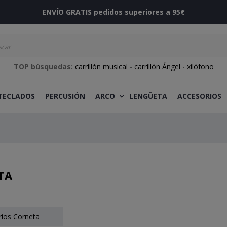
ENVÍO GRATIS pedidos superiores a 95€
TOP búsquedas:
carrillón musical
-
carrillón Ángel
-
xilófono
 TECLADOS
PERCUSIÓN
ARCO
LENGÜETA
ACCESORIOS
TA
ios Corneta