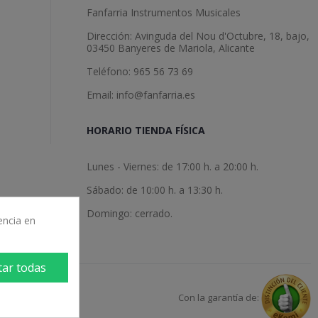
Fanfarria Instrumentos Musicales
Dirección: Avinguda del Nou d'Octubre, 18, bajo,
03450 Banyeres de Mariola, Alicante
Teléfono: 965 56 73 69
Email: info@fanfarria.es
HORARIO TIENDA FÍSICA
Lunes - Viernes: de 17:00 h. a 20:00 h.
Sábado: de 10:00 h. a 13:30 h.
Domingo: cerrado.
encia en
tar todas
Con la garantía de: