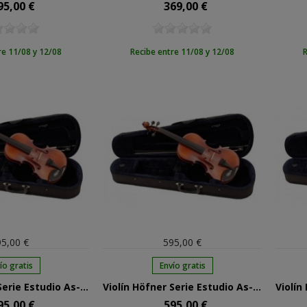
95,00 €
369,00 €
cio
Precio
re 11/08 y 12/08
Recibe entre 11/08 y 12/08
R
5,00 €
595,00 €
ío gratis
Envío gratis
Violín Höfner Serie Estudio As-170 1/4
Violín Höfner Serie Estudio As-170 3/4
95,00 €
595,00 €
cio
Precio