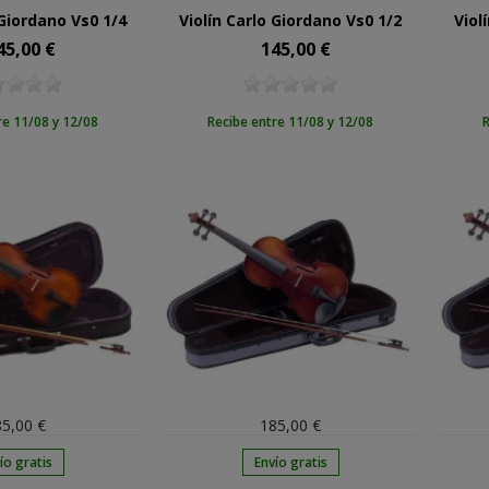
 Giordano Vs0 1/4
Violín Carlo Giordano Vs0 1/2
Viol
45,00 €
145,00 €
cio
Precio
re 11/08 y 12/08
Recibe entre 11/08 y 12/08
R
5,00 €
185,00 €
ío gratis
Envío gratis