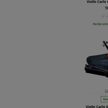
Violín Carlo
1
Pre
Recibe ent
22
Env
Violín Carlo 