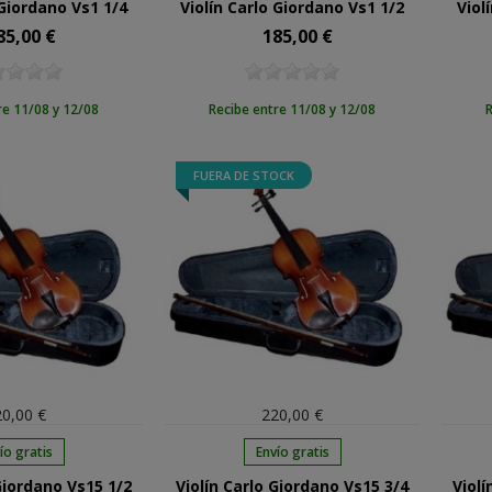
 Giordano Vs1 1/4
Violín Carlo Giordano Vs1 1/2
Viol
85,00 €
185,00 €
cio
Precio
re 11/08 y 12/08
Recibe entre 11/08 y 12/08
R
FUERA DE STOCK
0,00 €
220,00 €
ío gratis
Envío gratis
Giordano Vs15 1/2
Violín Carlo Giordano Vs15 3/4
Violí