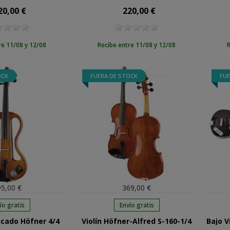
20,00 €
220,00 €
cio
Precio
re 11/08 y 12/08
Recibe entre 11/08 y 12/08
R
OCK
FUERA DE STOCK
FUE
5,00 €
369,00 €
ío gratis
Envío gratis
ificado Höfner 4/4
Violín Höfner-Alfred S-160-1/4