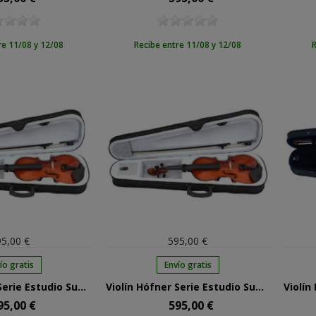
re 11/08 y 12/08
Recibe entre 11/08 y 12/08
R
5,00 €
595,00 €
ío gratis
Envío gratis
Violín Hófner Serie Estudio Superior As-190 3/4
Violín Hófner Serie Estudio Superior As-190 4/4
95,00 €
595,00 €
cio
Precio