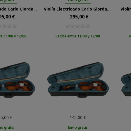
Violín Electrificado Carlo Giordano Cv201E De 4/4
Violín Electrificado Carlo Giordano Ev202 4/4 Negro
Violí
95,00 €
295,00 €
cio
Precio
re 11/08 y 12/08
Recibe entre 11/08 y 12/08
R
5,00 €
145,00 €
ío gratis
Envío gratis