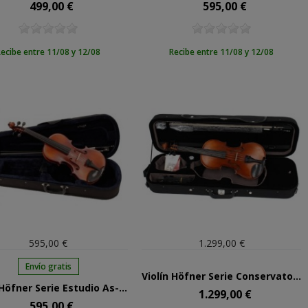
499,00 €
595,00 €
Precio
Precio
ecibe entre 11/08 y 12/08
Recibe entre 11/08 y 12/08
595,00 €
1.299,00 €
Envío gratis
Violín Höfner Serie Conservatorio 3/4 H9V34
Violín Höfner Serie Estudio As-170 4/4
1.299,00 €
Precio
595,00 €
Precio