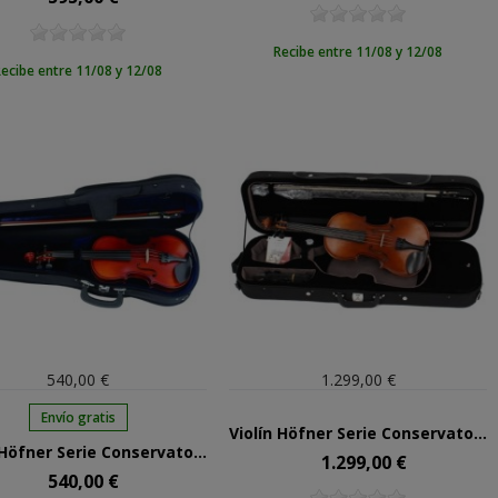
Recibe entre 11/08 y 12/08
ecibe entre 11/08 y 12/08
540,00 €
1.299,00 €
Envío gratis
Violín Höfner Serie Conservatorio 4/4 H9V44
Violín Höfner Serie Conservatorio 3/4 H7V34
1.299,00 €
Precio
540,00 €
Precio