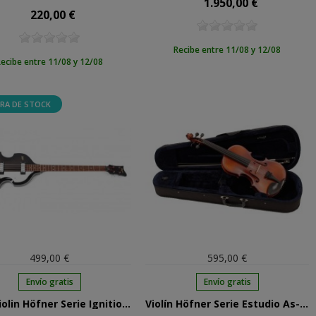
1.950,00 €
Precio
220,00 €
Precio
Recibe entre 11/08 y 12/08
ecibe entre 11/08 y 12/08
RA DE STOCK
499,00 €
595,00 €
Envío gratis
Envío gratis
Bajo Violin Höfner Serie Ignition Special Edition Negro Translúcido
Violín Höfner Serie Estudio As-170 1/2