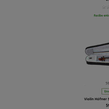
Recibe ent
59
Env
5
Pre