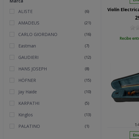
Marca
ALISTE
(6)
2
Pre
AMADEUS
(21)
CARLO GIORDANO
(16)
Recibe ent
Eastman
(7)
GAUDIERI
(12)
HANS JOSEPH
(8)
HÖFNER
(15)
Jay Haide
(10)
KARPATHI
(5)
Kinglos
(13)
14
PALATINO
(1)
Env