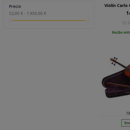
Violín Carlo
Precio
1
Pre
52,00 € - 1.950,00 €
Recibe ent
18
Env