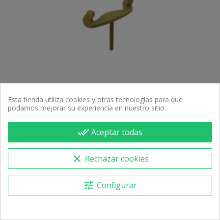
13,20 €
Esta tienda utiliza cookies y otras tecnologías para que
podamos mejorar su experiencia en nuestro sitio.
Recambio Kun - Patilla Extra Larga 311-MXL
13,20 €
Precio
done_all
Aceptar todas
clear
Rechazar cookies
Recibe a partir del 26/08
tune
Configurar