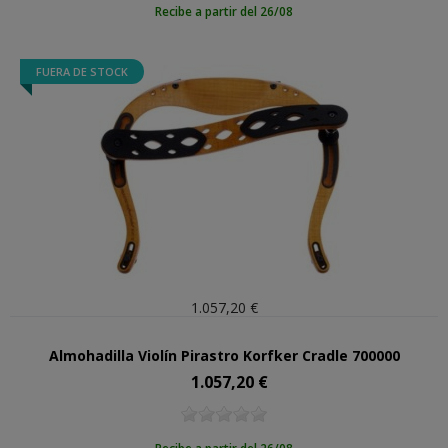
Recibe a partir del 26/08
FUERA DE STOCK
1.057,20 €
Almohadilla Violín Pirastro Korfker Cradle 700000
1.057,20 €
Precio