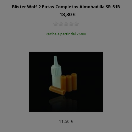
Blister Wolf 2 Patas Completas Almohadilla SR-51B
18,30 €
Precio
Recibe a partir del 26/08
11,50 €