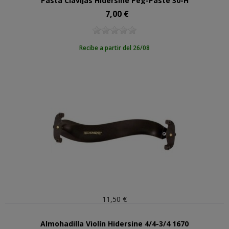
Pasta Clavijas Hidersine Peg-Paste 30-H
7,00 €
Precio
Recibe a partir del 26/08
11,50 €
Almohadilla Violín Hidersine 4/4-3/4 1670