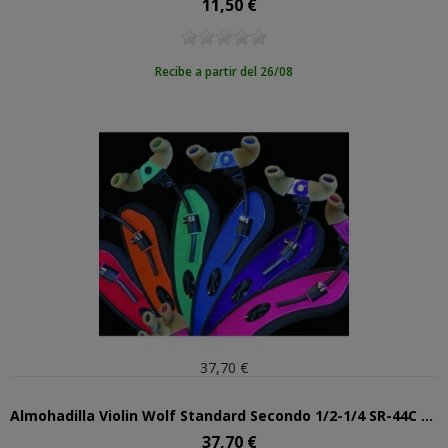
11,50 €
Precio
Recibe a partir del 26/08
37,70 €
Almohadilla Violin Wolf Standard Secondo 1/2-1/4 SR-44C Azul
37,70 €
Precio