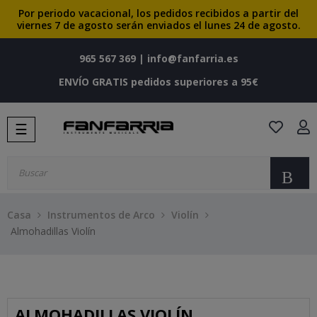
Por periodo vacacional, los pedidos recibidos a partir del
viernes 7 de agosto serán enviados el lunes 24 de agosto.
965 567 369
|
info@fanfarria.es
ENVÍO GRATIS pedidos superiores a 95€
Navegación
☰
de
palanca
Bu
Casa
Instrumentos de Arco
Violín
Almohadillas Violín
ALMOHADILLAS VIOLÍN