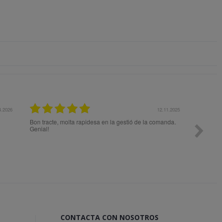
27.10.2025
n previo a la compra para elegir
Muy contento, la fecha de entrega del pedid
s necesidades. Superó mis
un día por la alerta roja de lluvias en la C
Valenciana, lo cual es totalmente comprensi
entregó en sábado (yo pensaba que no llega
lunes) Solo decir que contare con Fanfarria
cuando necesite hacer otro pedido.
CONTACTA CON NOSOTROS