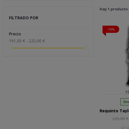
Hay 1 producto.
FILTRADO POR
-15%
Precio
191,00 € - 225,00 €
19
Env
Precio
225,00 €
regular