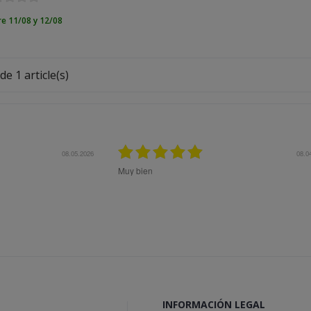
re 11/08 y 12/08
de 1 article(s)
27.10.2025
do ok
Me aconsejaron muy bie
el mejor producto a mi
expectativas.
INFORMACIÓN LEGAL