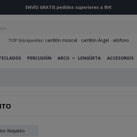
ENVÍO GRATIS pedidos superiores a 95€
TOP búsquedas:
carrillón musical
-
carrillón Ángel
-
xilófono
 TECLADOS
PERCUSIÓN
ARCO
LENGÜETA
ACCESORIOS
NTO
ios Requinto