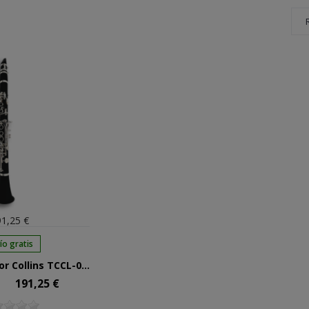
1,25 €
ío gratis
Requinto Taylor Collins TCCL-05 en Mib
191,25 €
Precio