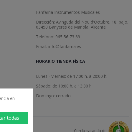
Fanfarria Instrumentos Musicales
Dirección: Avinguda del Nou d'Octubre, 18, bajo,
03450 Banyeres de Mariola, Alicante
Teléfono: 965 56 73 69
Email: info@fanfarria.es
HORARIO TIENDA FÍSICA
Lunes - Viernes: de 17:00 h. a 20:00 h.
Sábado: de 10:00 h. a 13:30 h.
Domingo: cerrado.
encia en
tar todas
Con la garantía de: