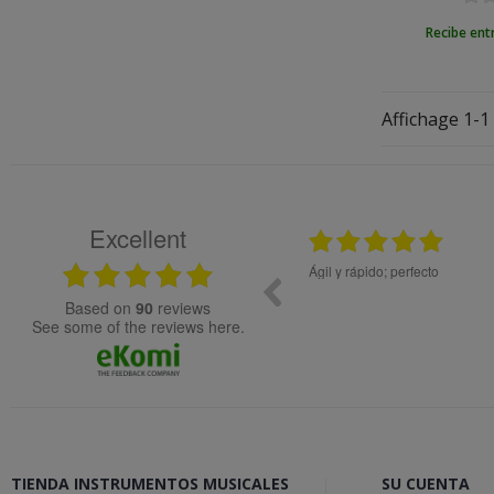
Recibe ent
Affichage 1-1 
Excellent
08.04.2026
12.11.2025
Bon tracte, molta rapidesa en la gestió de la comanda.
To
Genial!
based on
90
reviews
see some of the reviews here.
TIENDA INSTRUMENTOS MUSICALES
SU CUENTA