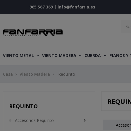
965 567 369
|
info@fanfarria.es
VIENTO METAL
VIENTO MADERA
CUERDA
PIANOS Y
Casa
Viento Madera
Requinto
REQUI
REQUINTO
Accesorios Requinto
Accesor