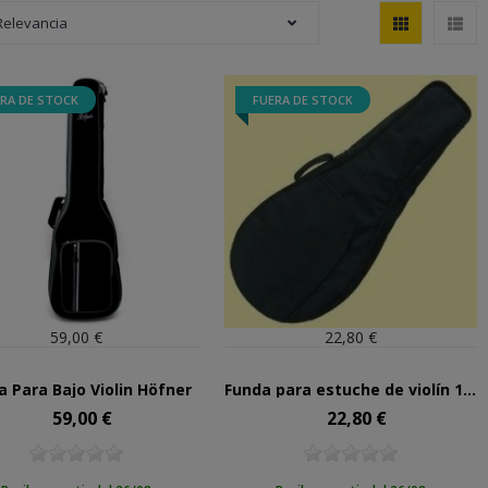
Relevancia
RA DE STOCK
FUERA DE STOCK
59,00 €
22,80 €
a Para Bajo Violin Höfner
Funda para estuche de violín 135
59,00 €
22,80 €
Precio
Precio