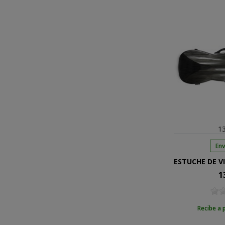
13
Env
1
Pre
Recibe a 