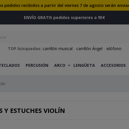
os pedidos recibidos a partir del viernes 7 de agosto serán envia
ENVÍO GRATIS pedidos superiores a 95€
TOP búsquedas:
carrillón musical
-
carrillón Ángel
-
xilófono
 TECLADOS
PERCUSIÓN
ARCO
LENGÜETA
ACCESORIOS
lín
 Y ESTUCHES VIOLÍN