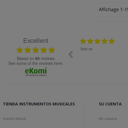
Affichage 1-19
Excellent
12.11.2025
, molta rapidesa en la gestió de la comanda.
Todo ok
based on
90
reviews
see some of the reviews here.
TIENDA INSTRUMENTOS MUSICALES
SU CUENTA
Viento Metal
Mi cuenta