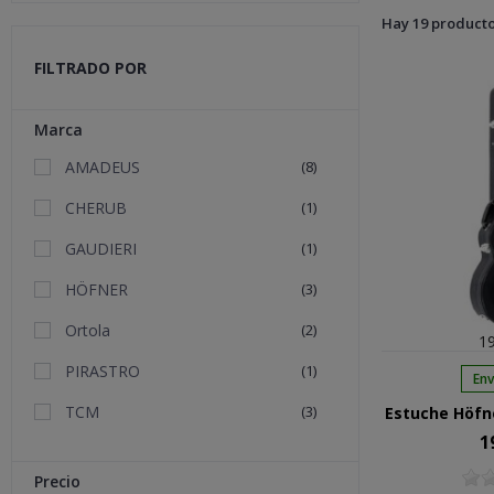
Hay 19 producto
FILTRADO POR
Marca
AMADEUS
(8)
CHERUB
(1)
GAUDIERI
(1)
HÖFNER
(3)
Ortola
(2)
19
PIRASTRO
(1)
Env
TCM
(3)
Estuche Höfne
1
Pre
Precio