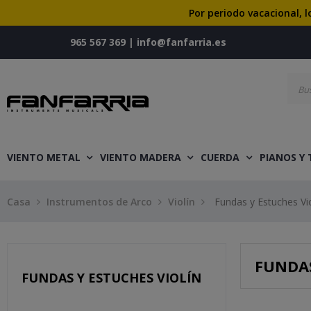
Por periodo vacacional, l
965 567 369
|
info@fanfarria.es
VIENTO METAL
VIENTO MADERA
CUERDA
PIANOS Y
Casa
Instrumentos de Arco
Violín
Fundas y Estuches Vio
FUNDAS
FUNDAS Y ESTUCHES VIOLÍN