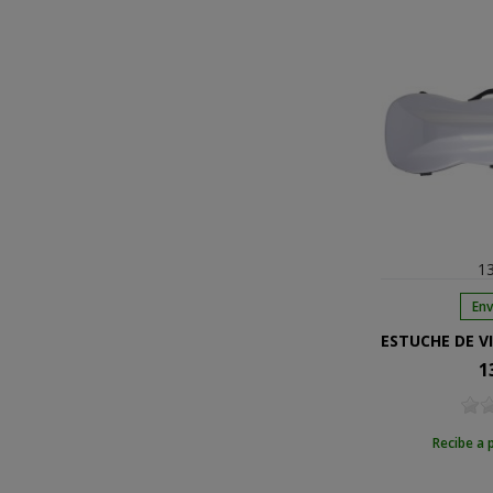
13
Env
1
Pre
Recibe a 