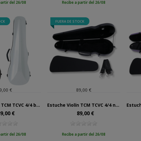
partir del 26/08
Recibe a partir del 26/08
OCK
FUERA DE STOCK
9,00 €
89,00 €
Estuche Violín TCM TCVC 4/4 blanco texturizado
Estuche Violín TCM TCVC 4/4 negro texturizado
9,00 €
89,00 €
ecio
Precio
partir del 26/08
Recibe a partir del 26/08