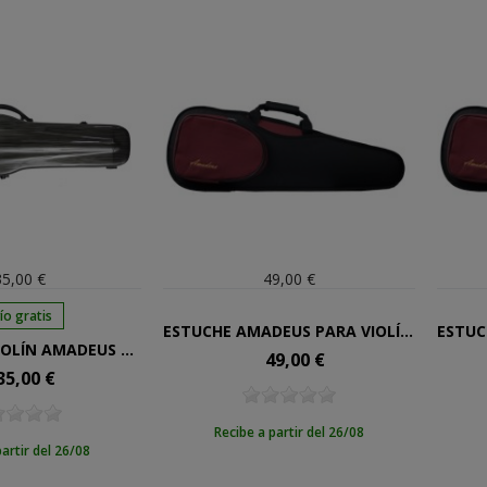
5,00 €
49,00 €
ío gratis
ESTUCHE AMADEUS PARA VIOLÍN DE 1/2
ESTUCHE DE VIOLÍN AMADEUS DE FIBRA GRIS OSCURO 4/4
49,00 €
Precio
35,00 €
cio
Recibe a partir del 26/08
partir del 26/08