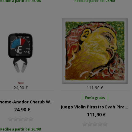
Recibe a partir del 26/08
Recibe a partir del 26/08
24,90 €
111,90 €
Envío gratis
Metrónomo-Afinador Cherub WMT-665V Violín pinza
Juego Violín Pirastro Evah Pirazzi Neo 41B021
24,90 €
Precio
111,90 €
Precio
Recibe a partir del 26/08