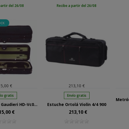
partir del 26/08
Recibe a partir del 26/08
OCK
5,00 €
213,10 €
ío gratis
Envío gratis
Estuche Violín Gaudieri HD-Vc05 4/4 Rectangular
Estuche Ortolá Violín 4/4 900
15,00 €
213,10 €
cio
Precio