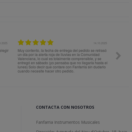
0.2025
14.10.2025
elegir
Muy contento, la fecha de entrega del pedido se retrasó
Todo perf
un día por la alerta roja de lluvias en la Comunidad
Valenciana, lo cual es totalmente comprensible, y se
entregó en sábado (yo pensaba que no llegaría hasta el
lunes) Solo decir que contare con Fanfarria sin dudarlo
cuando necesite hacer otro pedido.
CONTACTA CON NOSOTROS
Fanfarria Instrumentos Musicales
Dirección: Avinguda del Nou d'Octubre, 18, bajo,