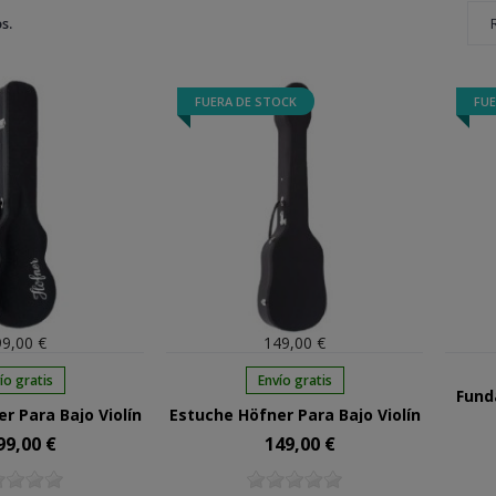
s.
FUERA DE STOCK
FUE
9,00 €
149,00 €
ío gratis
Envío gratis
Fund
r Para Bajo Violín
Estuche Höfner Para Bajo Violín
99,00 €
149,00 €
cio
Precio