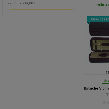
22,00 € - 214,00 €
Recibe a 
FUERA DE ST
11
Env
1
Pre