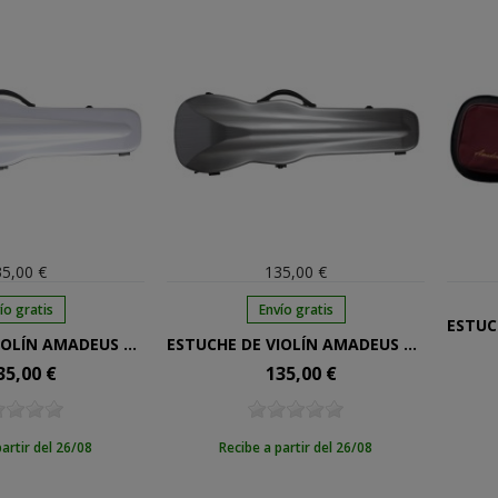
5,00 €
135,00 €
ío gratis
Envío gratis
ESTUCHE DE VIOLÍN AMADEUS DE FIBRA BLANCO 4/4
ESTUCHE DE VIOLÍN AMADEUS DE FIBRA GRIS PLATA 4/4
35,00 €
135,00 €
cio
Precio
partir del 26/08
Recibe a partir del 26/08