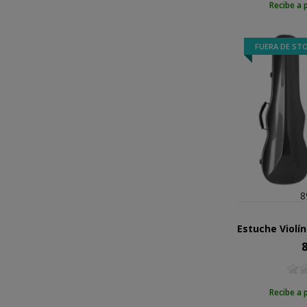
Recibe a 
FUERA DE ST
8
8
Pr
Recibe a 