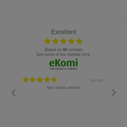
Excellent
based on
90
reviews
see some of the reviews here.
25.02.2024
08.05.2026
y buena
Ágil y rápido; perfecto