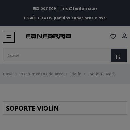
965 567 369
|
info@fanfarria.es
ENVÍO GRATIS pedidos superiores a 95€
Navegación
☰
de
palanca
Bu
Casa
Instrumentos de Arco
Violín
Soporte Violín
SOPORTE VIOLÍN