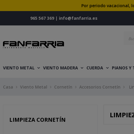
Por periodo vacacional, l
965 567 369
|
info@fanfarria.es
VIENTO METAL
VIENTO MADERA
CUERDA
PIANOS Y
Casa
Viento Metal
Cornetín
Accesorios Cornetín
Li
LIMPIE
LIMPIEZA CORNETÍN