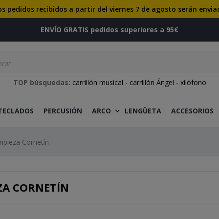
os pedidos recibidos a partir del viernes 7 de agosto serán envia
ENVÍO GRATIS pedidos superiores a 95€
TOP búsquedas:
carrillón musical
-
carrillón Ángel
-
xilófono
 TECLADOS
PERCUSIÓN
ARCO
LENGÜETA
ACCESORIOS
mpieza Cornetín
ZA CORNETÍN