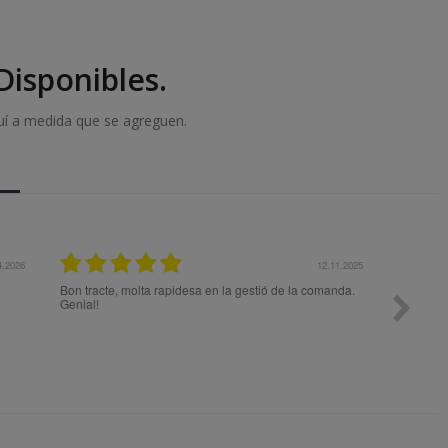
isponibles.
uí a medida que se agreguen.
4.2026
12.11.2025
Bon tracte, molta rapidesa en la gestió de la comanda.
Todo ok
Genial!