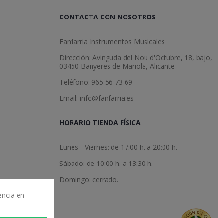
CONTACTA CON NOSOTROS
Fanfarria Instrumentos Musicales
Dirección: Avinguda del Nou d'Octubre, 18, bajo,
03450 Banyeres de Mariola, Alicante
Teléfono: 965 56 73 69
Email: info@fanfarria.es
HORARIO TIENDA FÍSICA
Lunes - Viernes: de 17:00 h. a 20:00 h.
Sábado: de 10:00 h. a 13:30 h.
Domingo: cerrado.
encia en