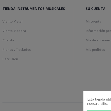
TIENDA INSTRUMENTOS MUSICALES
SU CUENTA
Viento Metal
Mi cuenta
Viento Madera
Información pe
Cuerda
Mis direcciones
Pianos y Teclados
Mis pedidos
Percusión
Esta tienda ut
nuestro sitio.