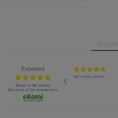
Excellent
25.02.2024
en precio y el material de muy buena calidad.
Ágil y rápido; perfecto
ecida
based on
90
reviews
see some of the reviews here.