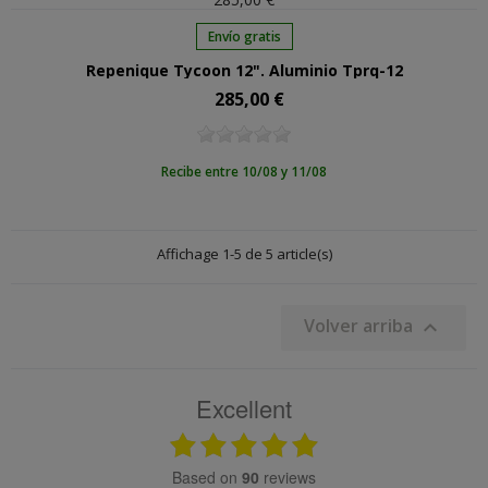
Envío gratis
Repenique Tycoon 12". Aluminio Tprq-12
285,00 €
Precio
Recibe entre 10/08 y 11/08
Affichage 1-5 de 5 article(s)
Volver arriba

Excellent
based on
90
reviews