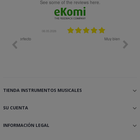
see some of the reviews here.
08.05.2026
08.04.2026
Muy bien
Bon 
TIENDA INSTRUMENTOS MUSICALES

SU CUENTA

INFORMACIÓN LEGAL
