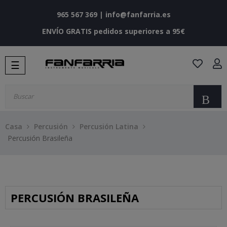
965 567 369
|
info@fanfarria.es
ENVÍO GRATIS pedidos superiores a 95€
Navegación
☰
de
palanca
Bu
Casa
Percusión
Percusión Latina
Percusión Brasileña
PERCUSIÓN BRASILEÑA