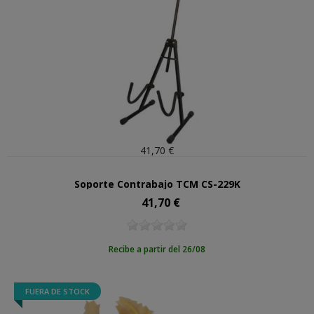
41,70 €
Soporte Contrabajo TCM CS-229K
41,70 €
Precio
Recibe a partir del 26/08
FUERA DE STOCK