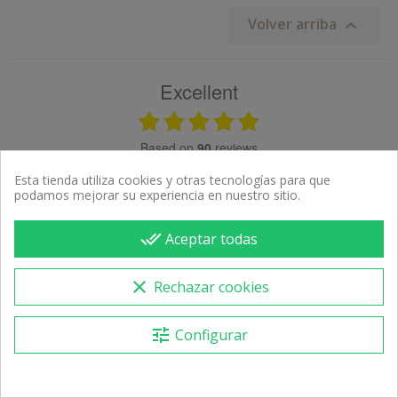
Volver arriba

Excellent
based on
90
reviews
see some of the reviews here.
Esta tienda utiliza cookies y otras tecnologías para que
podamos mejorar su experiencia en nuestro sitio.
done_all
Aceptar todas
08.05.2026
08.04.2026
Muy bien
Bon 
clear
Rechazar cookies
tune
Configurar