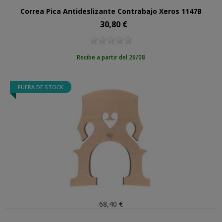
Correa Pica Antideslizante Contrabajo Xeros 1147B
30,80 €
Precio
Recibe a partir del 26/08
FUERA DE STOCK
68,40 €