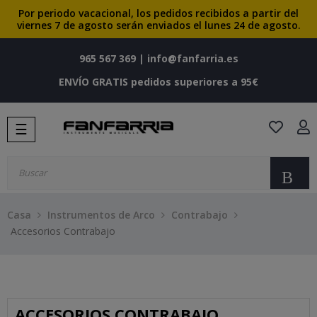
Por periodo vacacional, los pedidos recibidos a partir del
viernes 7 de agosto serán enviados el lunes 24 de agosto.
965 567 369
|
info@fanfarria.es
ENVÍO GRATIS pedidos superiores a 95€
Navegación
☰
de
palanca
Bu
Casa
Instrumentos de Arco
Contrabajo
Accesorios Contrabajo
ACCESORIOS CONTRABAJO