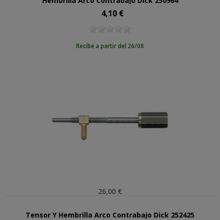
Hembrilla Arco Contrabajo Dick 250964
4,10 €
Precio
Recibe a partir del 26/08
26,00 €
Tensor Y Hembrilla Arco Contrabajo Dick 252425