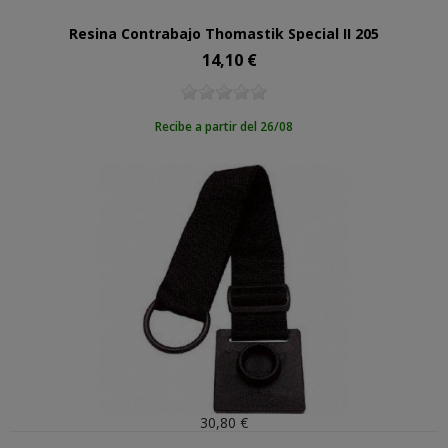
Resina Contrabajo Thomastik Special II 205
14,10 €
Precio
Recibe a partir del 26/08
30,80 €