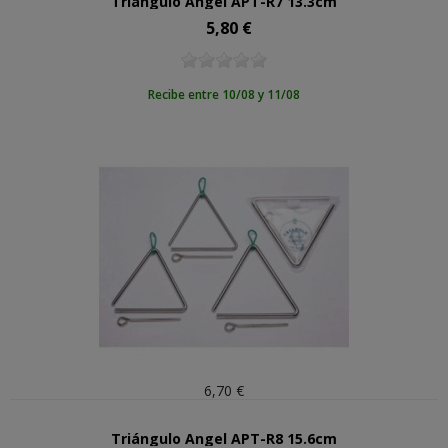
Triángulo Angel APT-R7 13.3cm
5,80 €
Precio
Recibe entre 10/08 y 11/08
6,70 €
Triángulo Angel APT-R8 15.6cm