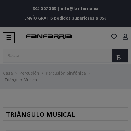
965 567 369
|
info@fanfarria.es
ENVÍO GRATIS pedidos superiores a 95€
Navegación
☰
de
palanca
Bu
Casa
Percusión
Percusión Sinfónica
Triángulo Musical
TRIÁNGULO MUSICAL