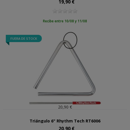
19,90 €
Precio
Recibe entre 10/08 y 11/08
FUERA DE STOCK
20,90 €
Triángulo 6" Rhythm Tech RT6006
20,90 €
Precio