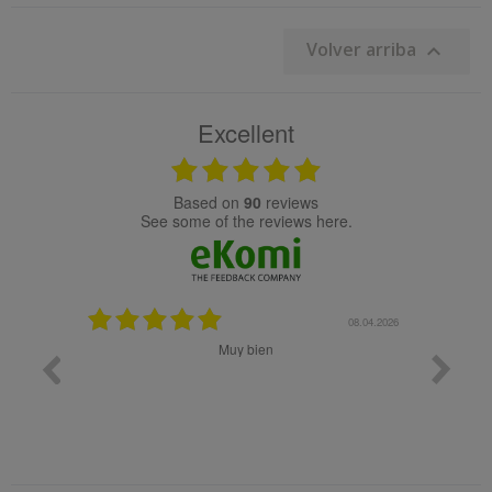
Volver arriba

Excellent
based on
90
reviews
see some of the reviews here.
08.05.2026
08.04.2026
Muy bien
Bon 