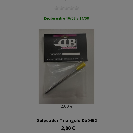
Recibe entre 10/08 y 11/08
2,00 €
Golpeador Triangulo Db0452
2,00 €
Precio