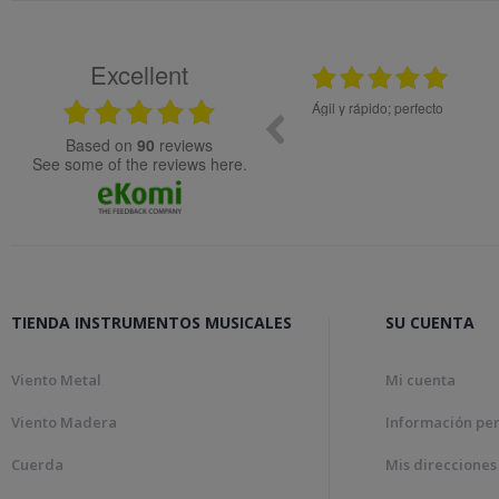
Excellent
.2024
08.05.2026
idad.
Ágil y rápido; perfecto
Muy bien
based on
90
reviews
see some of the reviews here.
TIENDA INSTRUMENTOS MUSICALES
SU CUENTA
Viento Metal
Mi cuenta
Viento Madera
Información pe
Cuerda
Mis direcciones