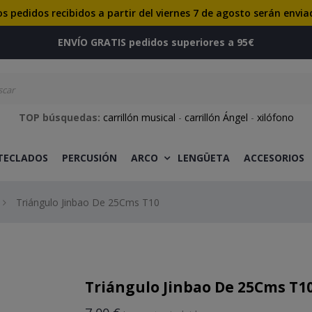
os pedidos recibidos a partir del viernes 7 de agosto serán envia
ENVÍO GRATIS pedidos superiores a 95€
TOP búsquedas:
carrillón musical
-
carrillón Ángel
-
xilófono
 TECLADOS
PERCUSIÓN
ARCO
LENGÜETA
ACCESORIOS
Triángulo Jinbao De 25Cms T10
Triángulo Jinbao De 25Cms T1