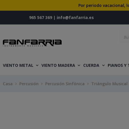
Por periodo vacacional, l
965 567 369
|
info@fanfarria.es
VIENTO METAL
VIENTO MADERA
CUERDA
PIANOS Y
Casa
Percusión
Percusión Sinfónica
Triángulo Musical