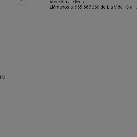
Atención al cliente
Llámanos al 965 567 369 de L a V de 10 a 13:
CTO