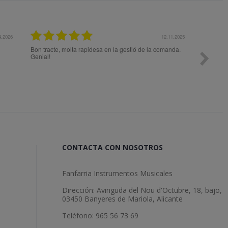
12.11.2025
27.
 la gestió de la comanda.
Todo ok
CONTACTA CON NOSOTROS
Fanfarria Instrumentos Musicales
Dirección: Avinguda del Nou d'Octubre, 18, bajo,
03450 Banyeres de Mariola, Alicante
Teléfono: 965 56 73 69