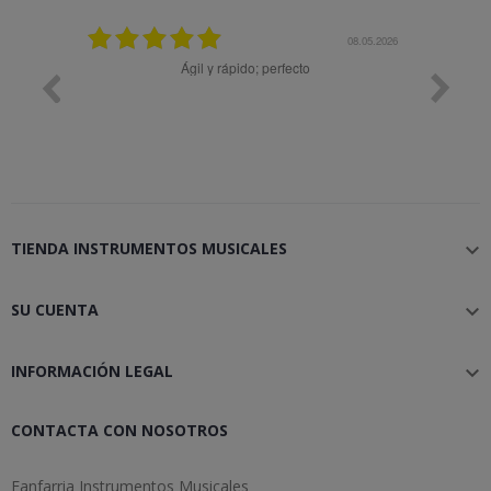
25.02.2024
08.05.2026
y buena
Ágil y rápido; perfecto
TIENDA INSTRUMENTOS MUSICALES

SU CUENTA

INFORMACIÓN LEGAL

CONTACTA CON NOSOTROS
Fanfarria Instrumentos Musicales