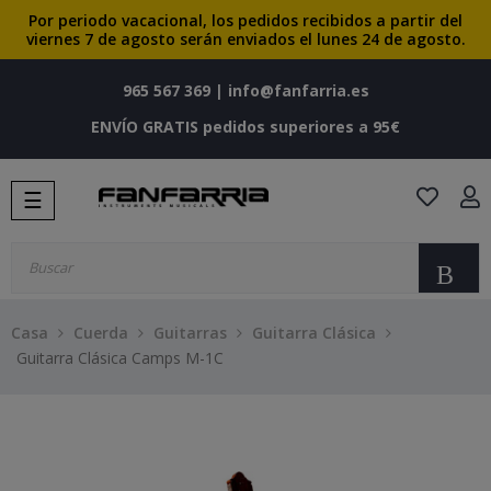
Por periodo vacacional, los pedidos recibidos a partir del
viernes 7 de agosto serán enviados el lunes 24 de agosto.
965 567 369
|
info@fanfarria.es
ENVÍO GRATIS pedidos superiores a 95€
Navegación
☰
de
palanca
Bu
Casa
Cuerda
Guitarras
Guitarra Clásica
Guitarra Clásica Camps M-1C