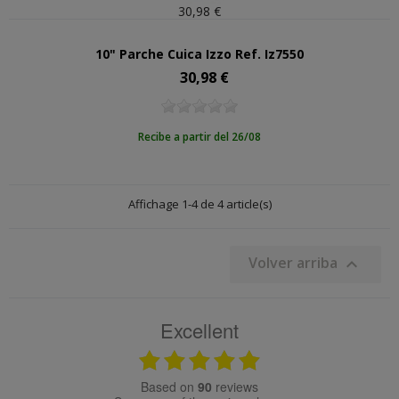
30,98 €
10" Parche Cuica Izzo Ref. Iz7550
30,98 €
Precio
Recibe a partir del 26/08
Affichage 1-4 de 4 article(s)
Volver arriba

Excellent
based on
90
reviews