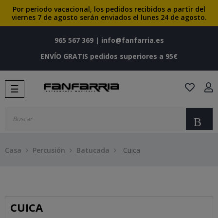
Por periodo vacacional, los pedidos recibidos a partir del
viernes 7 de agosto serán enviados el lunes 24 de agosto.
965 567 369
|
info@fanfarria.es
ENVÍO GRATIS pedidos superiores a 95€
Navegación
☰
de
palanca
Bu
Casa
Percusión
Batucada
Cuica
CUICA