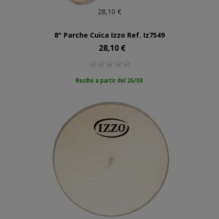
28,10 €
8" Parche Cuica Izzo Ref. Iz7549
28,10 €
Precio
Recibe a partir del 26/08