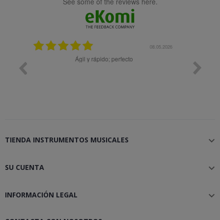
see some of the reviews here.
08.05.2026
08.04.2026
Muy bien
Bon 
TIENDA INSTRUMENTOS MUSICALES

SU CUENTA

INFORMACIÓN LEGAL
