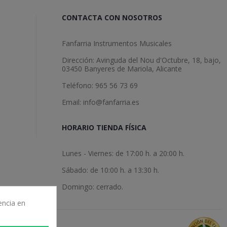
CONTACTA CON NOSOTROS
Fanfarria Instrumentos Musicales
Dirección: Avinguda del Nou d'Octubre, 18, bajo,
03450 Banyeres de Mariola, Alicante
Teléfono: 965 56 73 69
Email: info@fanfarria.es
HORARIO TIENDA FÍSICA
Lunes - Viernes: de 17:00 h. a 20:00 h.
Sábado: de 10:00 h. a 13:30 h.
Domingo: cerrado.
encia en