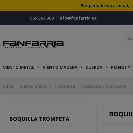
Por periodo vacacional, l
965 567 369
|
info@fanfarria.es
VIENTO METAL
VIENTO MADERA
CUERDA
PIANOS Y
Casa
Viento Metal
Trompeta
Accesorios Trompeta
BOQUI
BOQUILLA TROMPETA