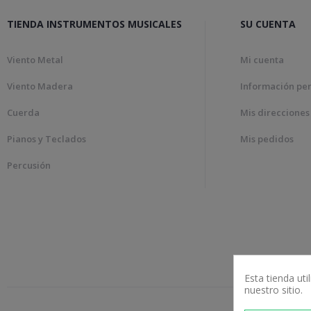
TIENDA INSTRUMENTOS MUSICALES
SU CUENTA
Viento Metal
Mi cuenta
Viento Madera
Información pe
Cuerda
Mis direcciones
Pianos y Teclados
Mis pedidos
Percusión
Esta tienda ut
nuestro sitio.