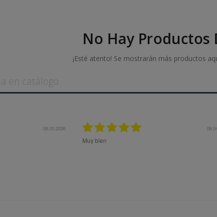
No Hay Productos D
¡Esté atento! Se mostrarán más productos aq
27.10.2025
Me aconsejaron muy bien previo a la
el mejor producto a mis necesidades
expectativas.