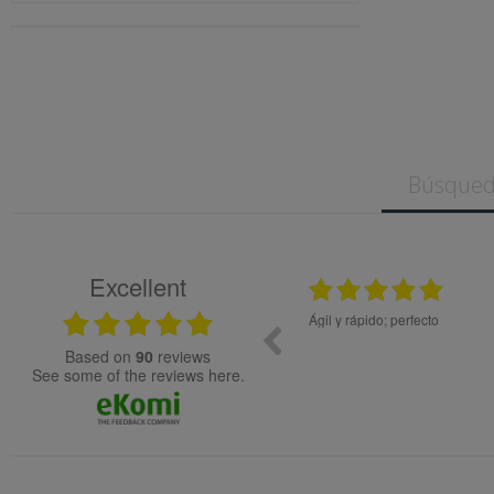
Excellent
12.11.2025
Bon tracte, molta rapidesa en la gestió de la comanda.
Todo ok
Genial!
based on
90
reviews
see some of the reviews here.