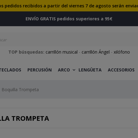
os pedidos recibidos a partir del viernes 7 de agosto serán envia
ENVÍO GRATIS pedidos superiores a 95€
TOP búsquedas:
carrillón musical
-
carrillón Ángel
-
xilófono
 TECLADOS
PERCUSIÓN
ARCO
LENGÜETA
ACCESORIOS
Boquilla Trompeta
LLA TROMPETA