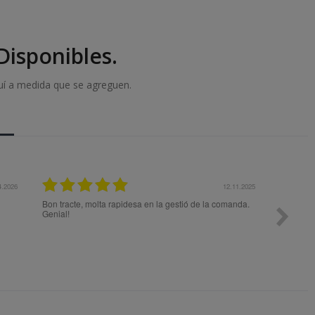
isponibles.
uí a medida que se agreguen.
27.10.2025
14.10.2025
 compra para elegir
Muy contento, la fecha de entrega del pedido se retrasó
. Superó mis
un día por la alerta roja de lluvias en la Comunidad
Valenciana, lo cual es totalmente comprensible, y se
entregó en sábado (yo pensaba que no llegaría hasta el
lunes) Solo decir que contare con Fanfarria sin dudarlo
cuando necesite hacer otro pedido.