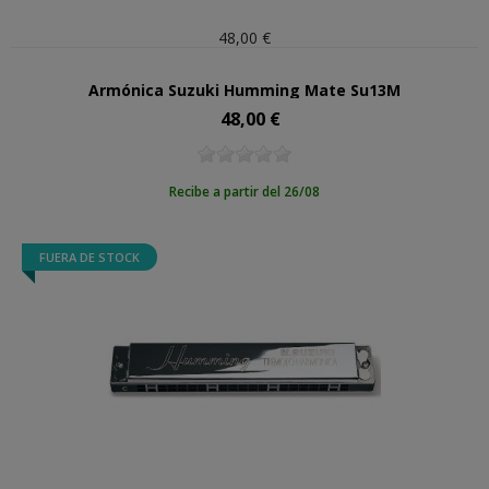
48,00 €
Armónica Suzuki Humming Mate Su13M
48,00 €
Precio
Recibe a partir del 26/08
FUERA DE STOCK