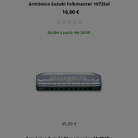
Armónica Suzuki Folkmaster 1072Sol
16,00 €
Precio
Recibe a partir del 26/08
45,00 €