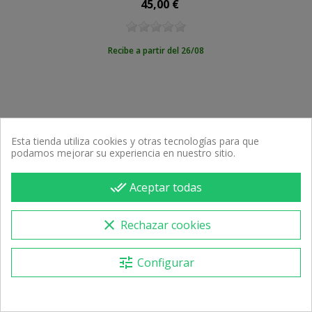
45,00 €
Precio
Recibe a partir del 26/08
Esta tienda utiliza cookies y otras tecnologías para que
podamos mejorar su experiencia en nuestro sitio.
done_all
Aceptar todas
clear
Rechazar cookies
45,00 €
tune
Configurar
Armónica Suzuki Bluesmaster Mr250Mi
45,00 €
Precio