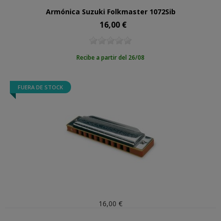
Armónica Suzuki Folkmaster 1072Sib
16,00 €
Precio
Recibe a partir del 26/08
FUERA DE STOCK
16,00 €