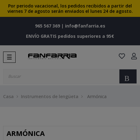
Por periodo vacacional, los pedidos recibidos a partir del
viernes 7 de agosto serán enviados el lunes 24 de agosto.
965 567 369
|
info@fanfarria.es
ENVÍO GRATIS pedidos superiores a 95€
Navegación
☰
de
palanca
Bu
Casa
Instrumentos de lengüeta
Armónica
ARMÓNICA