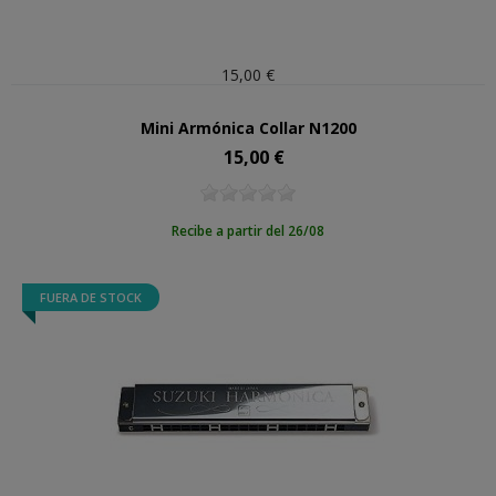
15,00 €
Mini Armónica Collar N1200
15,00 €
Precio
Recibe a partir del 26/08
FUERA DE STOCK