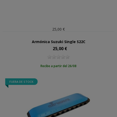
25,00 €
Armónica Suzuki Single S22C
25,00 €
Precio
Recibe a partir del 26/08
FUERA DE STOCK