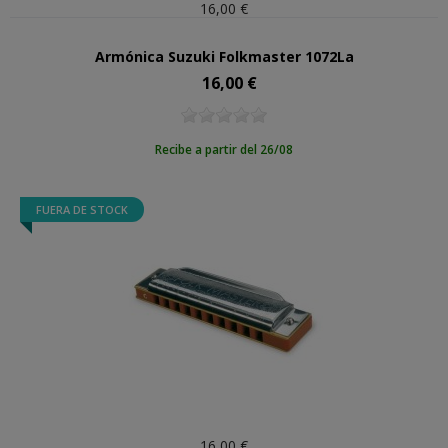
16,00 €
Armónica Suzuki Folkmaster 1072La
16,00 €
Precio
Recibe a partir del 26/08
FUERA DE STOCK
16,00 €