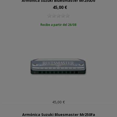
Armónica Suzuki Bluesmaster Mr250Do
45,00 €
Precio
Recibe a partir del 26/08
45,00 €
Armónica Suzuki Bluesmaster Mr250Fa