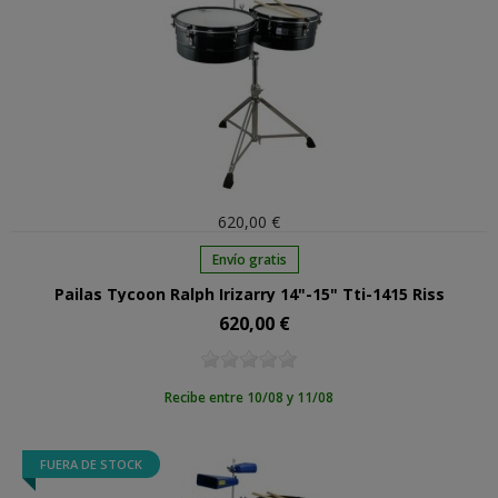
620,00 €
Envío gratis
Pailas Tycoon Ralph Irizarry 14"-15" Tti-1415 Riss
620,00 €
Precio
Recibe entre 10/08 y 11/08
FUERA DE STOCK