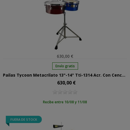
630,00 €
Envío gratis
Pailas Tycoon Metacrilato 13"-14" Tti-1314 Acr. Con Cencerro Y Soporte
630,00 €
Precio
Recibe entre 10/08 y 11/08
FUERA DE STOCK