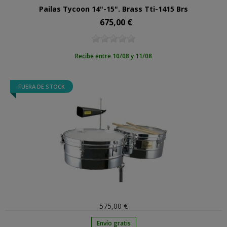
Pailas Tycoon 14"-15". Brass Tti-1415 Brs
675,00 €
Precio
Recibe entre 10/08 y 11/08
FUERA DE STOCK
575,00 €
Envío gratis