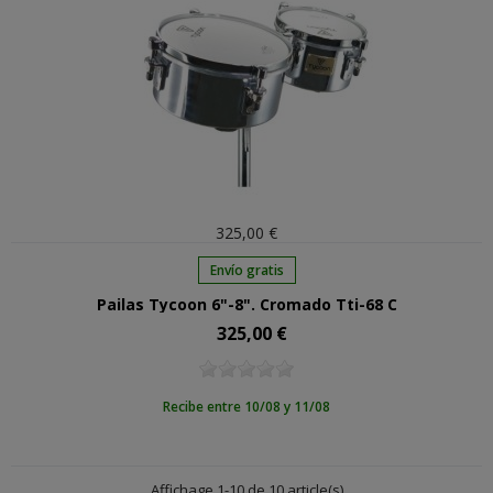
325,00 €
Envío gratis
Pailas Tycoon 6"-8". Cromado Tti-68 C
325,00 €
Precio
Recibe entre 10/08 y 11/08
Affichage 1-10 de 10 article(s)