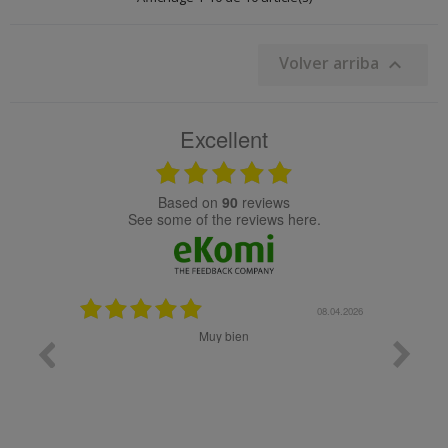
Volver arriba

Excellent
based on
90
reviews
see some of the reviews here.
08.05.2026
08.04.2026
Muy bien
Bon 