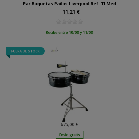
Par Baquetas Pailas Liverpool Ref. Tl Med
11,21 €
Precio
Recibe entre 10/08 y 11/08
FUERA DE STOCK
675,00 €
Envío gratis