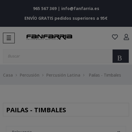
965 567 369
|
info@fanfarria.es
ENVÍO GRATIS pedidos superiores a 95€
Navegación
☰
de
palanca
Bu
Casa
Percusión
Percusión Latina
Pailas - Timbales
PAILAS - TIMBALES