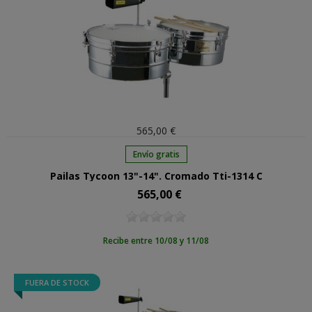
565,00 €
Envío gratis
Pailas Tycoon 13"-14". Cromado Tti-1314 C
565,00 €
Precio
Recibe entre 10/08 y 11/08
FUERA DE STOCK