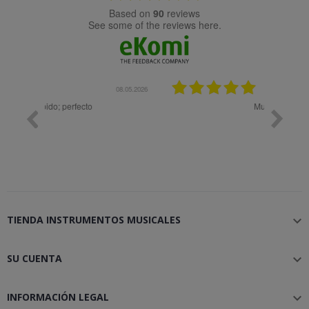
based on
90
reviews
see some of the reviews here.
08.05.2026
08.04.2026
Muy bien
Bon 
TIENDA INSTRUMENTOS MUSICALES

SU CUENTA

INFORMACIÓN LEGAL
