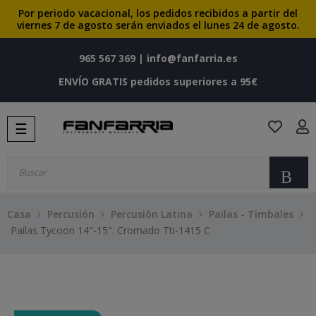
Por periodo vacacional, los pedidos recibidos a partir del
viernes 7 de agosto serán enviados el lunes 24 de agosto.
965 567 369
|
info@fanfarria.es
ENVÍO GRATIS pedidos superiores a 95€
Navegación
☰
de
palanca
Bu
Casa
Percusión
Percusión Latina
Pailas - Timbales
Pailas Tycoon 14"-15". Cromado Tti-1415 C