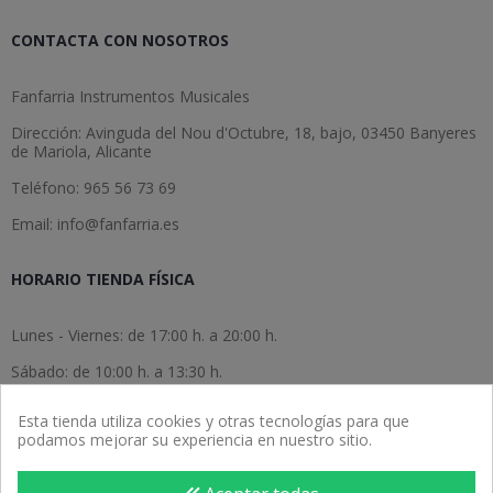
CONTACTA CON NOSOTROS
Fanfarria Instrumentos Musicales
Dirección: Avinguda del Nou d'Octubre, 18, bajo, 03450 Banyeres
de Mariola, Alicante
Teléfono: 965 56 73 69
Email: info@fanfarria.es
HORARIO TIENDA FÍSICA
Lunes - Viernes: de 17:00 h. a 20:00 h.
Sábado: de 10:00 h. a 13:30 h.
Domingo: cerrado.
Esta tienda utiliza cookies y otras tecnologías para que
podamos mejorar su experiencia en nuestro sitio.