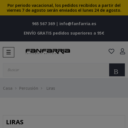
Por periodo vacacional, los pedidos recibidos a partir del
viernes 7 de agosto serán enviados el lunes 24 de agosto.
965 567 369
|
info@fanfarria.es
ENVÍO GRATIS pedidos superiores a 95€
Navegación
☰
de
palanca
Bu
Casa
Percusión
Liras
LIRAS