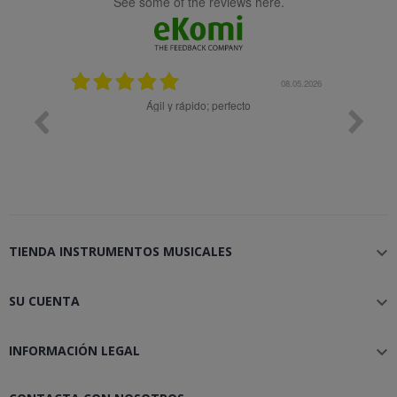
see some of the reviews here.
25.02.2024
08.05.2026
y buena
Ágil y rápido; perfecto
TIENDA INSTRUMENTOS MUSICALES

SU CUENTA

INFORMACIÓN LEGAL
