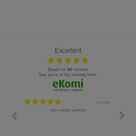
Excellent
based on
90
reviews
see some of the reviews here.
25.02.2024
08.05.2026
y buena
Ágil y rápido; perfecto