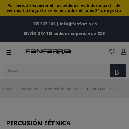
Por periodo vacacional, los pedidos recibidos a partir del
viernes 7 de agosto serán enviados el lunes 24 de agosto.
965 567 369
|
info@fanfarria.es
ENVÍO GRATIS pedidos superiores a 95€
Navegación
☰
de
palanca
Bu
Casa
Percusión
Percusión Latina
Percusión Eétnica
PERCUSIÓN EÉTNICA