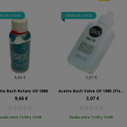
RA DE STOCK
FUERA DE STOCK
9,66 €
5,07 €
ite Bach Rotary Oil 1886
Aceite Bach Valve Oil 1885 (Pistones)
9,66 €
5,07 €
Precio
Precio
ecibe entre 11/08 y 12/08
Recibe entre 11/08 y 12/08