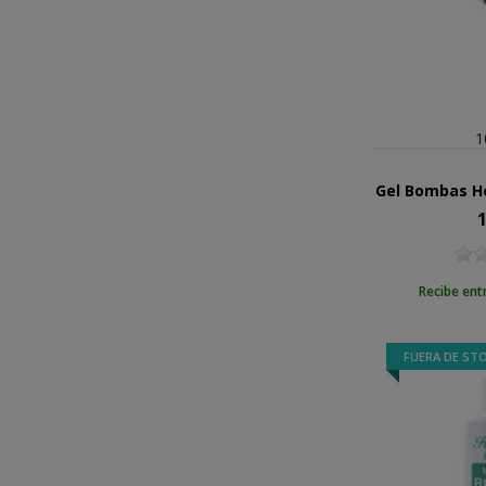
1
1
Pr
Recibe ent
FUERA DE ST