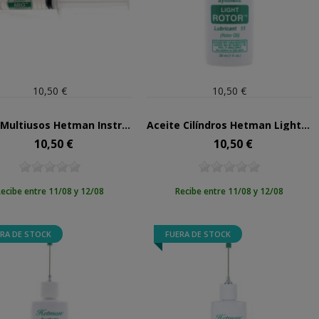
10,50 €
10,50 €
Grasa Multiusos Hetman Instrument Grease Nº10
Aceite Cilíndros Hetman Light Rotor Nº11
10,50 €
10,50 €
Precio
Precio
ecibe entre 11/08 y 12/08
Recibe entre 11/08 y 12/08
RA DE STOCK
FUERA DE STOCK