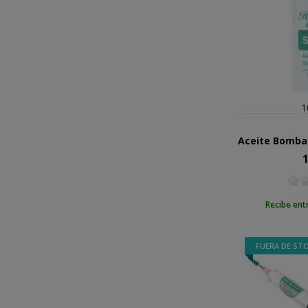
1
1
Pr
Recibe ent
FUERA DE ST