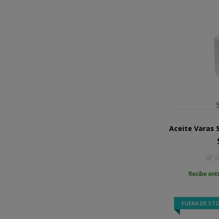
Pr
Recibe ent
FUERA DE ST