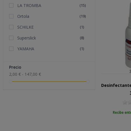
LA TROMBA
(15)
Ortola
(19)
SCHILKE
(1)
Superslick
(8)
YAMAHA
(1)
Precio
2,00 € - 147,00 €
Pr
Recibe ent