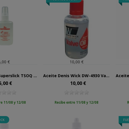
5,00 €
10,00 €
Aceite Varas Superslick TSOQ 37ml
Aceite Denis Wick DW-4930 Valve Oil
5,00 €
10,00 €
ecio
Precio
re 11/08 y 12/08
Recibe entre 11/08 y 12/08
R
OCK
FUE