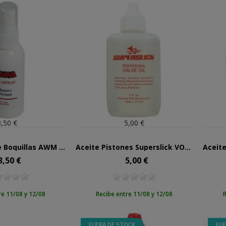
3,50 €
5,00 €
Desinfectante Boquillas AWM Sterispray SSY 60 ml
Aceite Pistones Superslick VO2Q 37ml
3,50 €
5,00 €
ecio
Precio
re 11/08 y 12/08
Recibe entre 11/08 y 12/08
R
FUERA DE STOCK
FUE