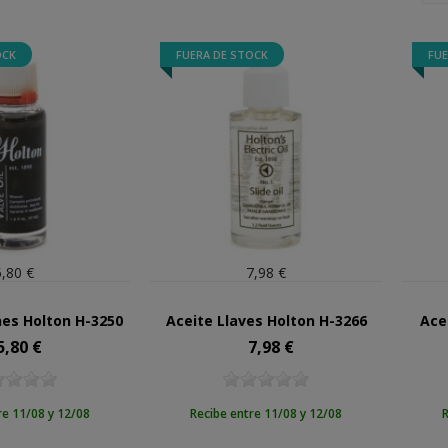
OCK
FUERA DE STOCK
FUE
5,80 €
7,98 €
nes Holton H-3250
Aceite Llaves Holton H-3266
Ace
5,80 €
7,98 €
ecio
Precio
re 11/08 y 12/08
Recibe entre 11/08 y 12/08
R