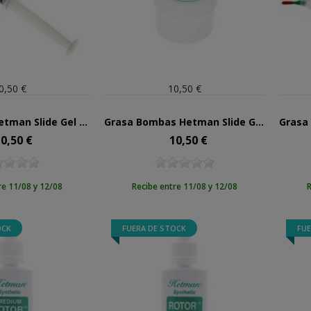
0,50 €
10,50 €
Gel Bombas Hetman Slide Gel Plus Nº7.5
Grasa Bombas Hetman Slide Grease Nº8
0,50 €
10,50 €
ecio
Precio
re 11/08 y 12/08
Recibe entre 11/08 y 12/08
R
OCK
FUERA DE STOCK
FUE