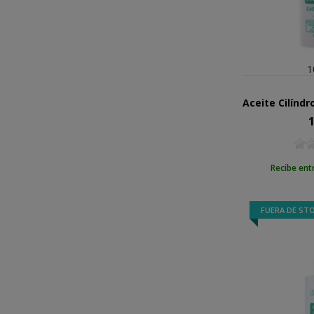
1
1
Pr
Recibe ent
FUERA DE ST