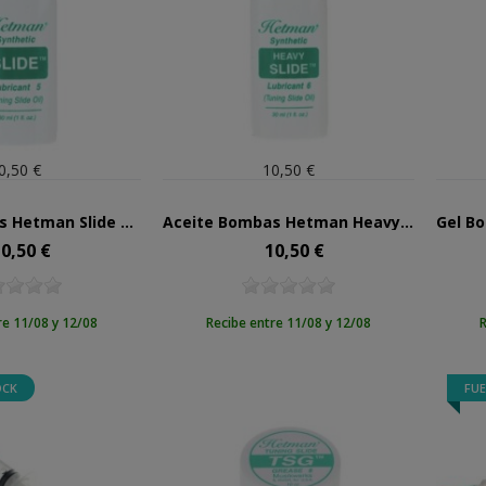
0,50 €
10,50 €
Aceite Bombas Hetman Slide Nº5
Aceite Bombas Hetman Heavy Slide Nº6
0,50 €
10,50 €
ecio
Precio
re 11/08 y 12/08
Recibe entre 11/08 y 12/08
R
OCK
FUE