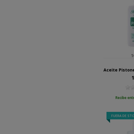
1
1
Pr
Recibe ent
FUERA DE ST