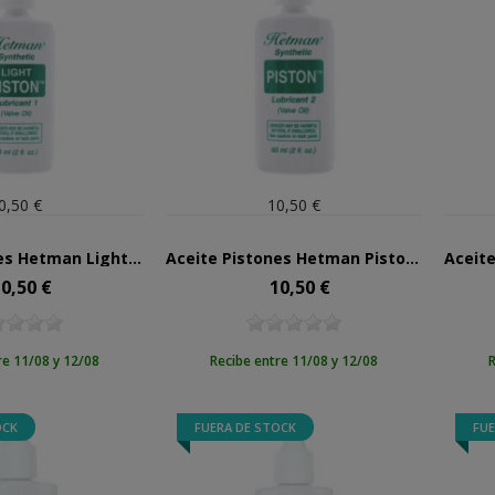
0,50 €
10,50 €
Aceite Pistones Hetman Light Piston Nº1
Aceite Pistones Hetman Piston Nº2
0,50 €
10,50 €
ecio
Precio
re 11/08 y 12/08
Recibe entre 11/08 y 12/08
R
OCK
FUERA DE STOCK
FUE