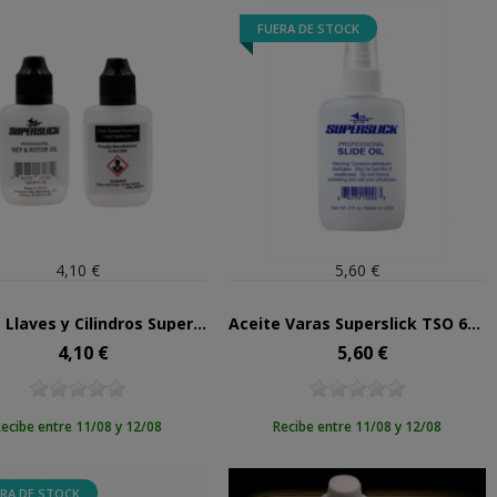
FUERA DE STOCK
4,10 €
5,60 €
Aceite Llaves y Cilindros Superslick KROQ 37ml
Aceite Varas Superslick TSO 60ml
4,10 €
5,60 €
Precio
Precio
ecibe entre 11/08 y 12/08
Recibe entre 11/08 y 12/08
RA DE STOCK