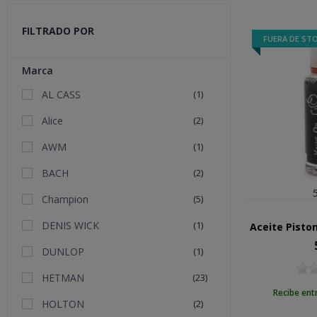
FILTRADO POR
FUERA DE ST
Marca
AL CASS
(1)
Alice
(2)
AWM
(1)
BACH
(2)
Champion
(5)
DENIS WICK
(1)
Aceite Pisto
Pr
DUNLOP
(1)
HETMAN
(23)
Recibe ent
HOLTON
(2)