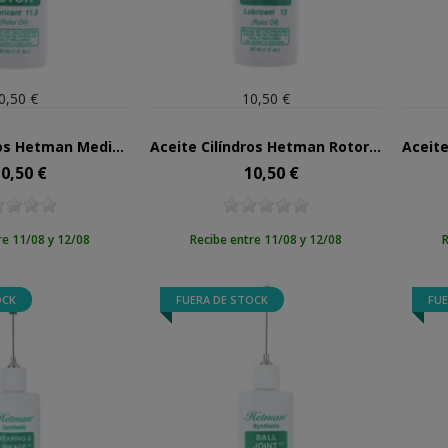
0,50 €
10,50 €
Aceite Cilíndros Hetman Medium Rotor Nº11.5
Aceite Cilíndros Hetman Rotor Nº12
0,50 €
10,50 €
ecio
Precio
re 11/08 y 12/08
Recibe entre 11/08 y 12/08
R
OCK
FUERA DE STOCK
FUE