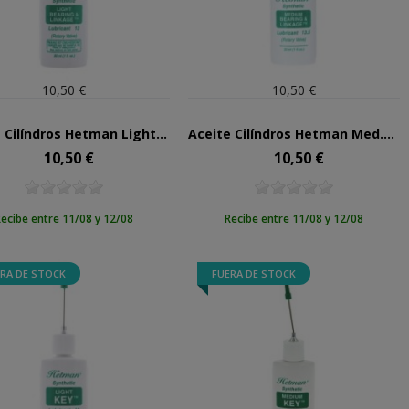
10,50 €
10,50 €
Aceite Cilíndros Hetman Light Bearing&Link. Nº13
Aceite Cilíndros Hetman Med.Bearing&Link. Nº13.5
10,50 €
10,50 €
Precio
Precio
ecibe entre 11/08 y 12/08
Recibe entre 11/08 y 12/08
RA DE STOCK
FUERA DE STOCK