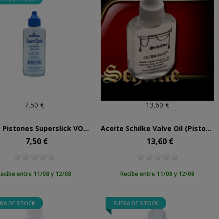
7,50 €
13,60 €
Aceite Pistones Superslick VO2-SYN Sintético 60ml
Aceite Schilke Valve Oil (Pistones)
7,50 €
13,60 €
Precio
Precio
ecibe entre 11/08 y 12/08
Recibe entre 11/08 y 12/08
RA DE STOCK
FUERA DE STOCK