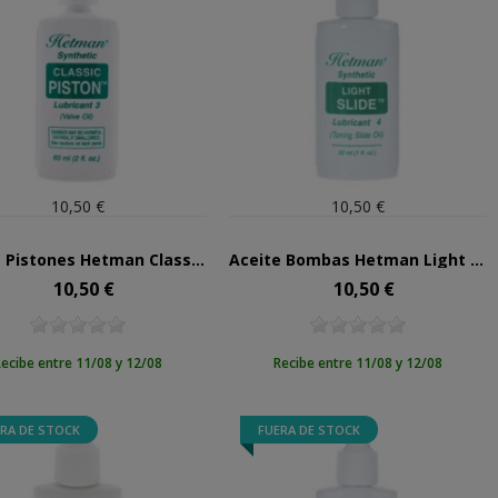
10,50 €
10,50 €
Aceite Pistones Hetman Classic Piston Nº3
Aceite Bombas Hetman Light Slide Nº4
10,50 €
10,50 €
Precio
Precio
ecibe entre 11/08 y 12/08
Recibe entre 11/08 y 12/08
RA DE STOCK
FUERA DE STOCK