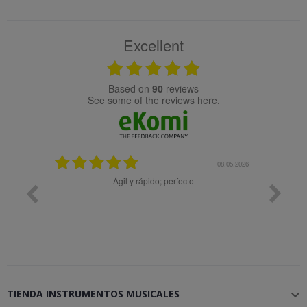
Excellent
based on
90
reviews
see some of the reviews here.
25.02.2024
08.05.2026
y buena
Ágil y rápido; perfecto
TIENDA INSTRUMENTOS MUSICALES
