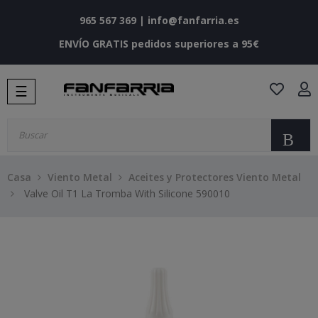
965 567 369
|
info@fanfarria.es
ENVÍO GRATIS pedidos superiores a 95€
Navegación
☰
de
palanca
Bu
Casa
Viento Metal
Aceites y Protectores Viento Metal
Valve Oil T1 La Tromba With Silicone 590010