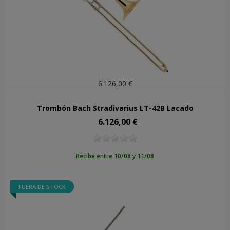
6.126,00 €
Trombón Bach Stradivarius LT-42B Lacado
6.126,00 €
Precio
Recibe entre 10/08 y 11/08
FUERA DE STOCK