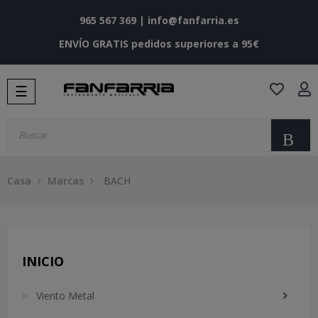
965 567 369
|
info@fanfarria.es
ENVÍO GRATIS pedidos superiores a 95€
Navegación
☰
de
palanca
Bu
Casa
Marcas
BACH
INICIO
Viento Metal