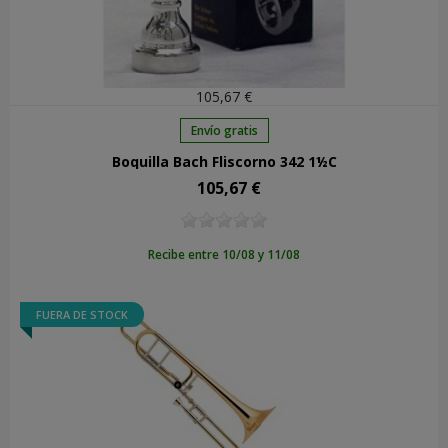
105,67 €
Envío gratis
Boquilla Bach Fliscorno 342 1½C
105,67 €
Precio
Recibe entre 10/08 y 11/08
FUERA DE STOCK