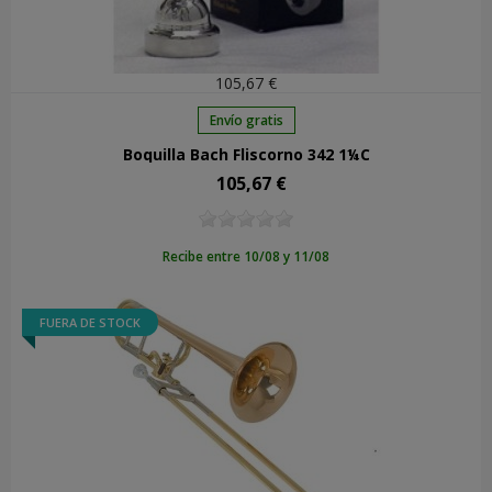
105,67 €
Envío gratis
Boquilla Bach Fliscorno 342 1¼C
105,67 €
Precio
Recibe entre 10/08 y 11/08
FUERA DE STOCK