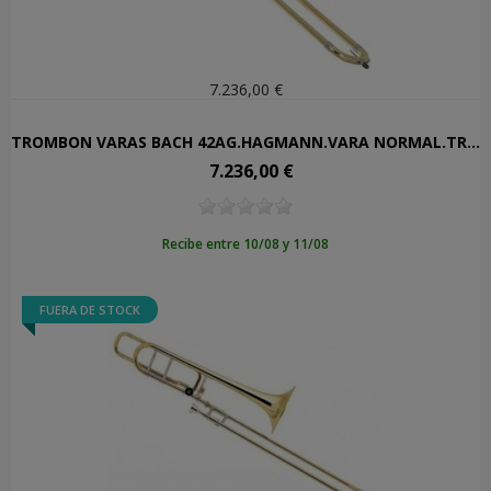
7.236,00 €
TROMBON VARAS BACH 42AG.HAGMANN.VARA NORMAL.TRANSP.FA.ORO MEN
7.236,00 €
Precio
Recibe entre 10/08 y 11/08
FUERA DE STOCK