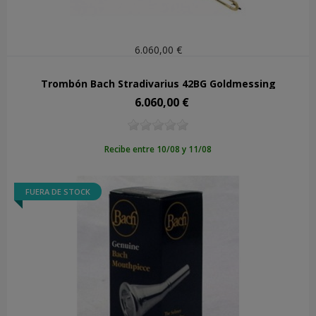
6.060,00 €
Trombón Bach Stradivarius 42BG Goldmessing
6.060,00 €
Precio
Recibe entre 10/08 y 11/08
FUERA DE STOCK