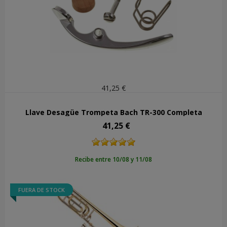
41,25 €
Llave Desagüe Trompeta Bach TR-300 Completa
41,25 €
Precio
Recibe entre 10/08 y 11/08
FUERA DE STOCK