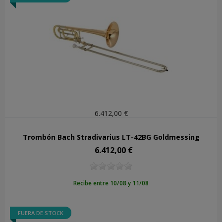
6.412,00 €
Trombón Bach Stradivarius LT-42BG Goldmessing
6.412,00 €
Precio
Recibe entre 10/08 y 11/08
FUERA DE STOCK