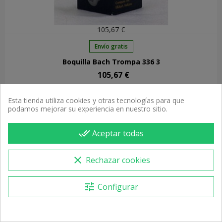
105,67 €
Envío gratis
Boquilla Bach Trompa 336 3
105,67 €
Precio
Esta tienda utiliza cookies y otras tecnologías para que
Recibe entre 10/08 y 11/08
podamos mejorar su experiencia en nuestro sitio.
done_all
Aceptar todas
FUERA DE STOCK
clear
Rechazar cookies
tune
Configurar