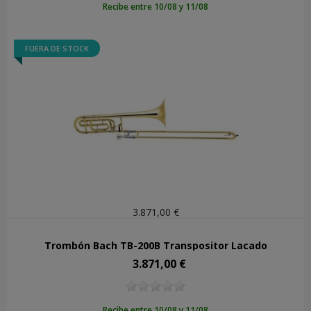
Recibe entre 10/08 y 11/08
FUERA DE STOCK
3.871,00 €
Trombón Bach TB-200B Transpositor Lacado
3.871,00 €
Precio
Recibe entre 10/08 y 11/08