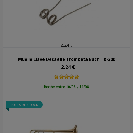
2,24 €
Muelle Llave Desagüe Trompeta Bach TR-300
2,24 €
Precio
Recibe entre 10/08 y 11/08
FUERA DE STOCK