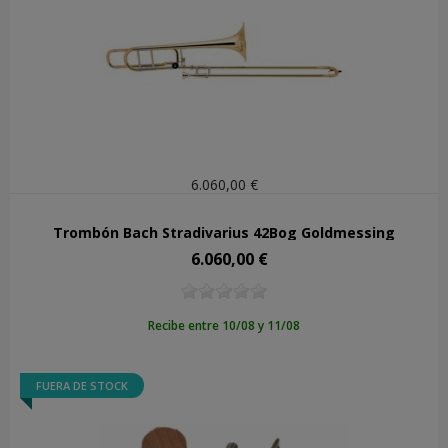
6.060,00 €
Trombón Bach Stradivarius 42Bog Goldmessing
6.060,00 €
Precio
Recibe entre 10/08 y 11/08
FUERA DE STOCK