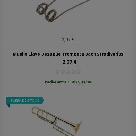
2,37 €
Muelle Llave Desagüe Trompeta Bach Stradivarius
2,37 €
Precio
Recibe entre 10/08 y 11/08
FUERA DE STOCK