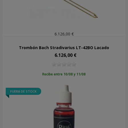
6.126,00 €
Trombón Bach Stradivarius LT-42BO Lacado
6.126,00 €
Precio
Recibe entre 10/08 y 11/08
FUERA DE STOCK