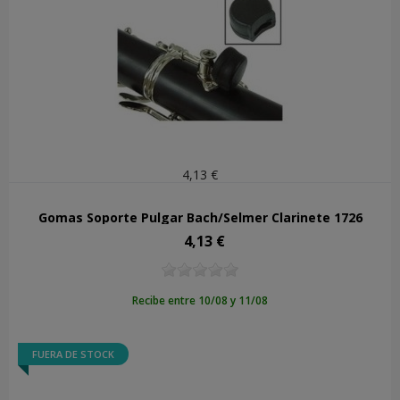
4,13 €
Gomas Soporte Pulgar Bach/Selmer Clarinete 1726
4,13 €
Precio
Recibe entre 10/08 y 11/08
FUERA DE STOCK