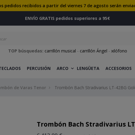
os pedidos recibidos a partir del viernes 7 de agosto serán envia
ENVÍO GRATIS pedidos superiores a 95€
TOP búsquedas:
carrillón musical
-
carrillón Ángel
-
xilófono
 TECLADOS
PERCUSIÓN
ARCO
LENGÜETA
ACCESORIOS
ombón de Varas Tenor
Trombón Bach Stradivarius LT-42BG Go
Trombón Bach Stradivarius L