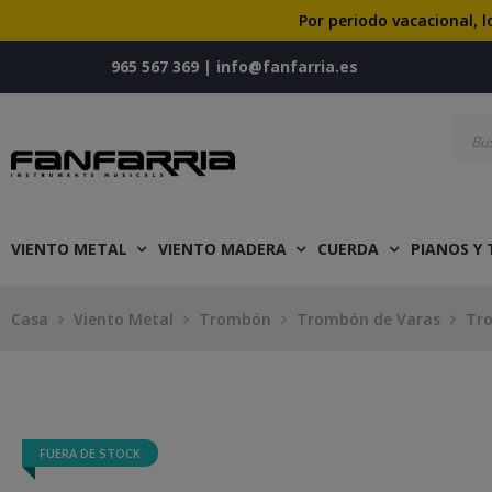
Por periodo vacacional, l
965 567 369
|
info@fanfarria.es
VIENTO METAL
VIENTO MADERA
CUERDA
PIANOS Y
Casa
Viento Metal
Trombón
Trombón de Varas
Tr
FUERA DE STOCK