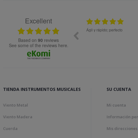
Excellent
25.02.2024
08.05
ial de muy buena calidad.
Ágil y rápido; perfecto
based on
90
reviews
see some of the reviews here.
TIENDA INSTRUMENTOS MUSICALES
SU CUENTA
Viento Metal
Mi cuenta
Viento Madera
Información pe
Cuerda
Mis direcciones