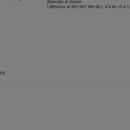
Atención al cliente
Llámanos al 965 567 369 de L a V de 10 a 13:
CTO