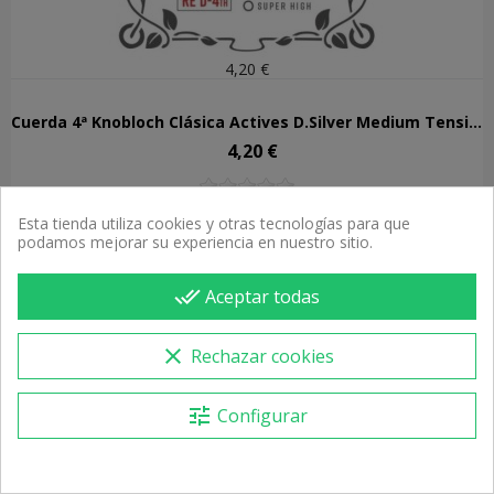
4,20 €
Cuerda 4ª Knobloch Clásica Actives D.Silver Medium Tension 304ADS
4,20 €
Precio
Esta tienda utiliza cookies y otras tecnologías para que
Recibe entre 12/08 y 13/08
podamos mejorar su experiencia en nuestro sitio.
FUERA DE STOCK
done_all
Aceptar todas
clear
Rechazar cookies
tune
Configurar