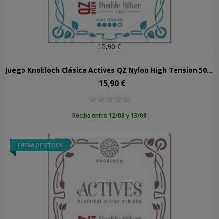
15,90 €
Juego Knobloch Clásica Actives QZ Nylon High Tension 500ADQ
15,90 €
Precio
Recibe entre 12/08 y 13/08
FUERA DE STOCK