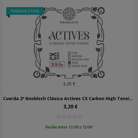
FUERA DE STOCK
3,20 €
Cuerda 2ª Knobloch Clásica Actives CX Carbon High Tension 502ACX
3,20 €
Precio
Recibe entre 12/08 y 13/08