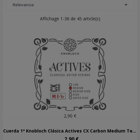
Relevancia
Affichage 1-36 de 45 article(s)
2,90 €
Cuerda 1ª Knobloch Clásica Actives CX Carbon Medium Tension 301ACX
2,90 €
Precio