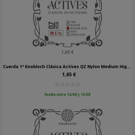
1,65 €
Cuerda 1ª Knobloch Clásica Actives QZ Nylon Medium High Tens 401AQZ
1,65 €
Precio
Recibe entre 12/08 y 13/08