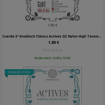
1,80 €
Cuerda 3ª Knobloch Clásica Actives QZ Nylon High Tension 503AQZ
1,80 €
Precio
Recibe entre 12/08 y 13/08
FUERA DE STOCK