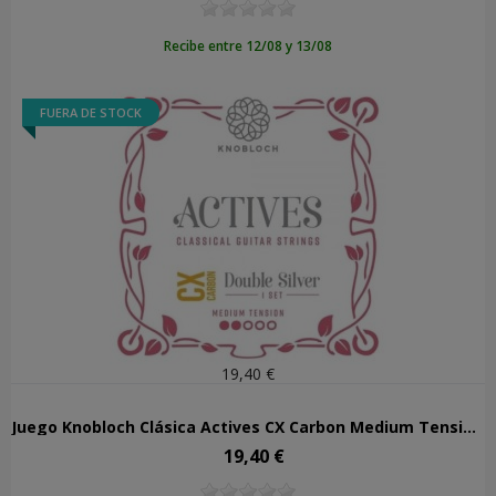
Recibe entre 12/08 y 13/08
FUERA DE STOCK
19,40 €
Juego Knobloch Clásica Actives CX Carbon Medium Tension 300ADC
19,40 €
Precio