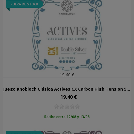
FUERA DE STOCK
19,40 €
Juego Knobloch Clásica Actives CX Carbon High Tension 500ADC
19,40 €
Precio
Recibe entre 12/08 y 13/08