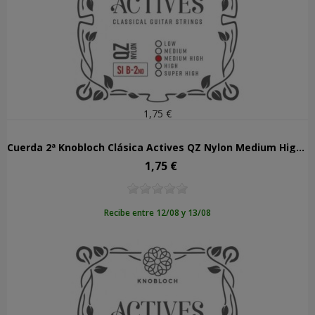
1,75 €
Cuerda 2ª Knobloch Clásica Actives QZ Nylon Medium High Tens 402AQZ
1,75 €
Precio
Recibe entre 12/08 y 13/08