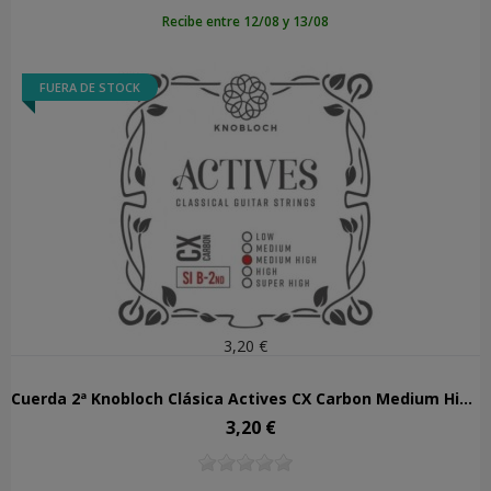
Recibe entre 12/08 y 13/08
FUERA DE STOCK
3,20 €
Cuerda 2ª Knobloch Clásica Actives CX Carbon Medium High Tens 402ACX
3,20 €
Precio