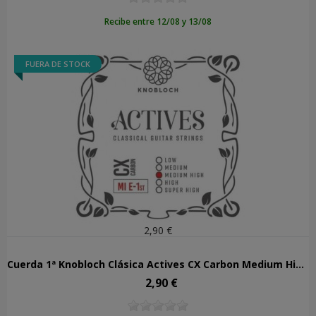
Recibe entre 12/08 y 13/08
FUERA DE STOCK
2,90 €
Cuerda 1ª Knobloch Clásica Actives CX Carbon Medium High Tens 401ACX
2,90 €
Precio