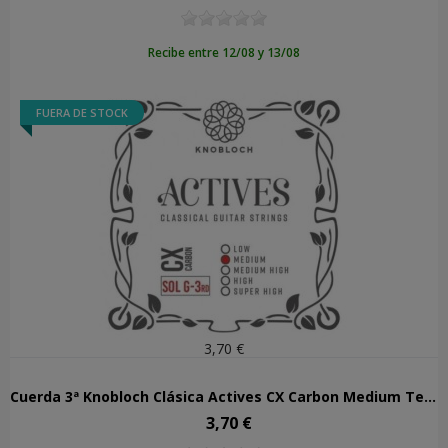
Recibe entre 12/08 y 13/08
FUERA DE STOCK
3,70 €
Cuerda 3ª Knobloch Clásica Actives CX Carbon Medium Tension 303ACX
3,70 €
Precio