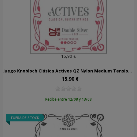
15,90 €
Juego Knobloch Clásica Actives QZ Nylon Medium Tension 300ADQ
15,90 €
Precio
Recibe entre 12/08 y 13/08
FUERA DE STOCK