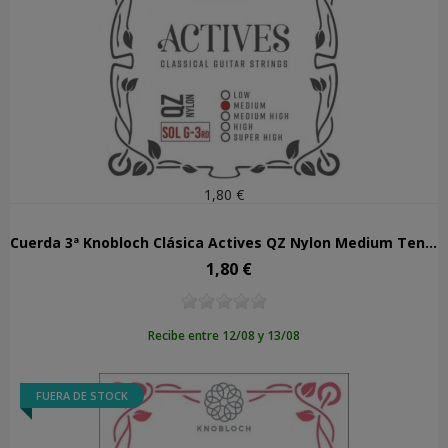
1,80 €
Cuerda 3ª Knobloch Clásica Actives QZ Nylon Medium Tension 303AQZ
1,80 €
Precio
Recibe entre 12/08 y 13/08
FUERA DE STOCK