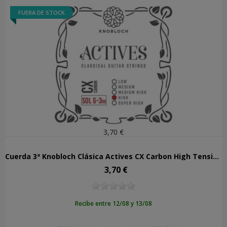
FUERA DE STOCK
3,70 €
Cuerda 3ª Knobloch Clásica Actives CX Carbon High Tension 503ACX
3,70 €
Precio
Recibe entre 12/08 y 13/08