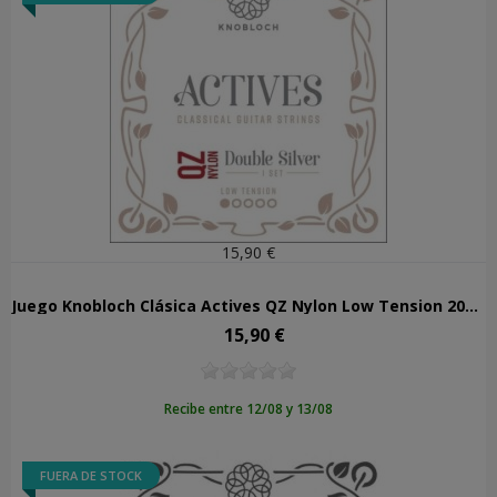
15,90 €
Juego Knobloch Clásica Actives QZ Nylon Low Tension 200ADQ
15,90 €
Precio
Recibe entre 12/08 y 13/08
FUERA DE STOCK