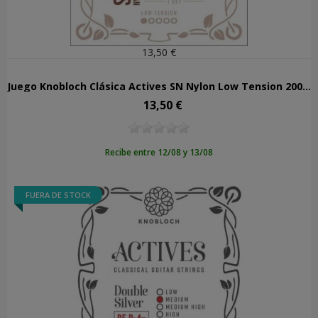
13,50 €
Juego Knobloch Clásica Actives SN Nylon Low Tension 200ADN
13,50 €
Precio
Recibe entre 12/08 y 13/08
FUERA DE STOCK