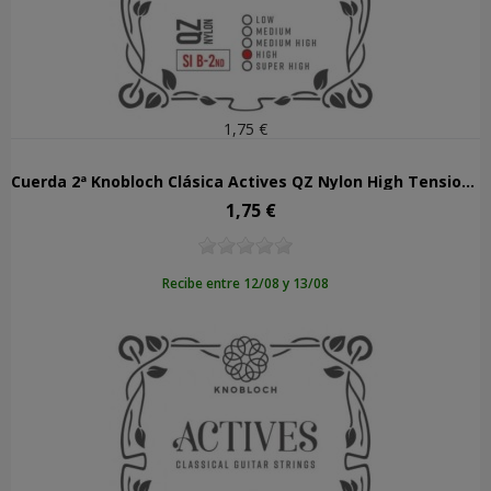
1,75 €
Cuerda 2ª Knobloch Clásica Actives QZ Nylon High Tension 502AQZ
1,75 €
Precio
Recibe entre 12/08 y 13/08