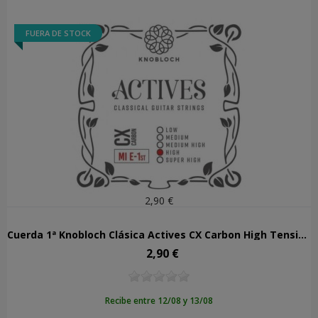
FUERA DE STOCK
2,90 €
Cuerda 1ª Knobloch Clásica Actives CX Carbon High Tension 501ACX
2,90 €
Precio
Recibe entre 12/08 y 13/08