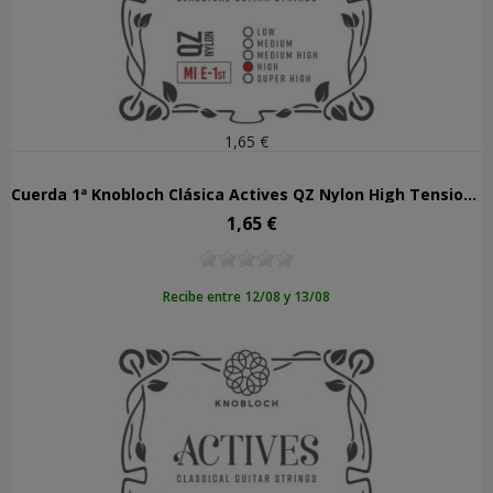
1,65 €
Cuerda 1ª Knobloch Clásica Actives QZ Nylon High Tension 501AQZ
1,65 €
Precio
Recibe entre 12/08 y 13/08