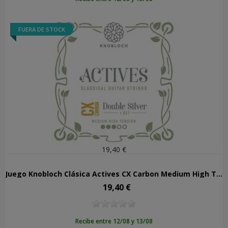
FUERA DE STOCK
19,40 €
Juego Knobloch Clásica Actives CX Carbon Medium High Tension 400ADC
19,40 €
Precio
Recibe entre 12/08 y 13/08