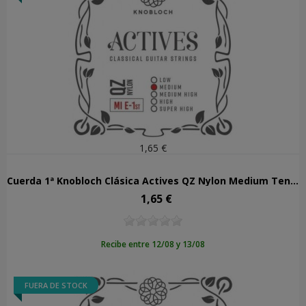
1,65 €
Cuerda 1ª Knobloch Clásica Actives QZ Nylon Medium Tension 301AQZ
1,65 €
Precio
Recibe entre 12/08 y 13/08
FUERA DE STOCK