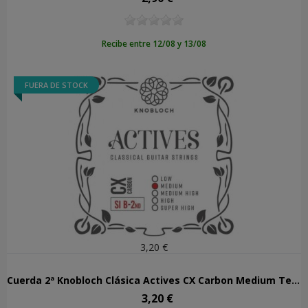
Recibe entre 12/08 y 13/08
FUERA DE STOCK
3,20 €
Cuerda 2ª Knobloch Clásica Actives CX Carbon Medium Tension 302ACX
3,20 €
Precio