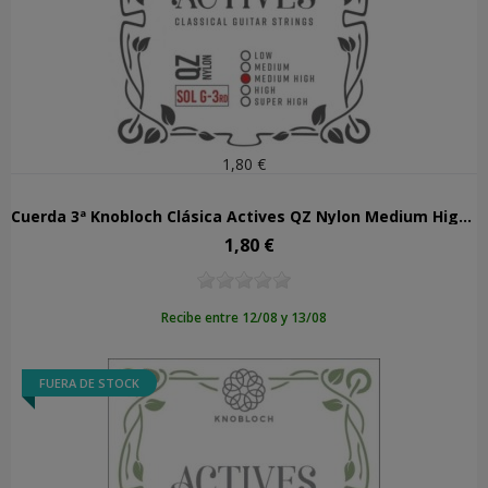
1,80 €
Cuerda 3ª Knobloch Clásica Actives QZ Nylon Medium High Tens 403AQZ
1,80 €
Precio
Recibe entre 12/08 y 13/08
FUERA DE STOCK