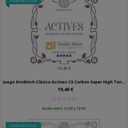
FUERA DE STOCK
19,40 €
Juego Knobloch Clásica Actives CX Carbon Super High Tension 600ADC
19,40 €
Precio
Recibe entre 12/08 y 13/08
FUERA DE STOCK