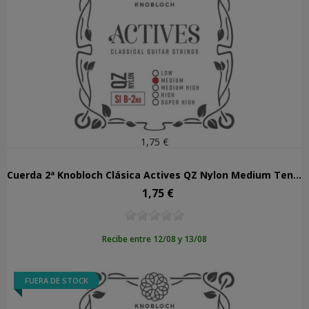
1,75 €
Cuerda 2ª Knobloch Clásica Actives QZ Nylon Medium Tension 302AQZ
1,75 €
Precio
Recibe entre 12/08 y 13/08
FUERA DE STOCK