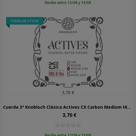
Recibe entre 12/08 y 13/08
FUERA DE STOCK
3,70 €
Cuerda 3ª Knobloch Clásica Actives CX Carbon Medium High Tens 403ACX
3,70 €
Precio
Recibe entre 12/08 y 13/08