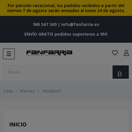
Por periodo vacacional, los pedidos recibidos a partir del
viernes 7 de agosto serán enviados el lunes 24 de agosto.
965 567 369
|
info@fanfarria.es
ENVÍO GRATIS pedidos superiores a 95€
Navegación
☰
de
palanca
Bu
Casa
Marcas
Knobloch
INICIO