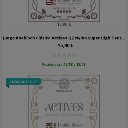
15,90 €
Juego Knobloch Clásica Actives QZ Nylon Super High Tension 600ADQ
15,90 €
Precio
Recibe entre 12/08 y 13/08
FUERA DE STOCK