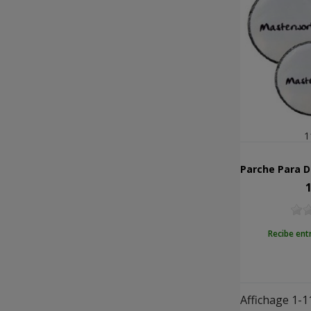
1
1
Pr
Recibe ent
Affichage 1-11