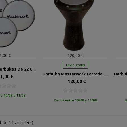
1,00 €
120,00 €
Envío gratis
Parche Para Darbukas De 22 Cms
Darbuka Masterwork Forrado En Negro 350Bk
1,00 €
ecio
120,00 €
Precio
re 10/08 y 11/08
Recibe entre 10/08 y 11/08
R
 de 11 article(s)