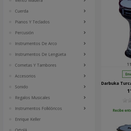
Viento Madera
Cuerda
Pianos Y Teclados
Percusión
Instrumentos De Arco
Instrumentos De Lengüeta
11
Cornetas Y Tambores
Env
Accesorios
Sonido
1
Pre
Regalos Musicales
Instrumentos Folklóricos
Recibe ent
Enrique Keller
Ortolá