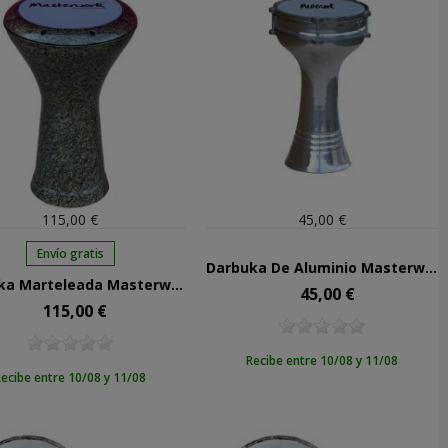
115,00 €
45,00 €
Envío gratis
Darbuka De Aluminio Masterwork De 17,5 Cms
Darbuka Marteleada Masterwork Verde 400V
45,00 €
Precio
115,00 €
Precio
Recibe entre 10/08 y 11/08
ecibe entre 10/08 y 11/08