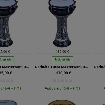
5,00 €
130,00 €
ío gratis
Envío gratis
Darbuka Turca Masterwork De Cobre 1303C
Darbuka Turca Masterwork De Cobre 1305C
15,00 €
130,00 €
cio
Precio
re 10/08 y 11/08
Recibe entre 10/08 y 11/08
R