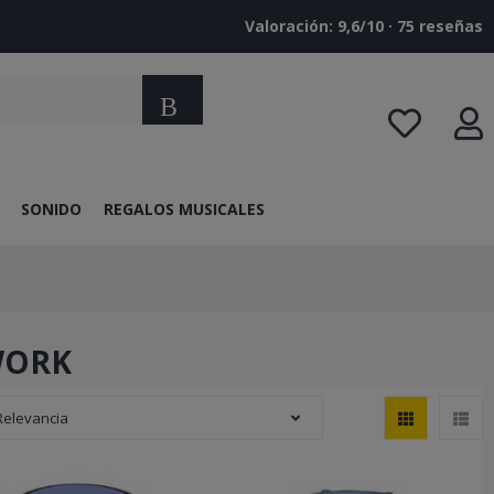
Valoración: 9,6/10 · ‎75 reseñas
Buscar
SONIDO
REGALOS MUSICALES
RWORK
Relevancia