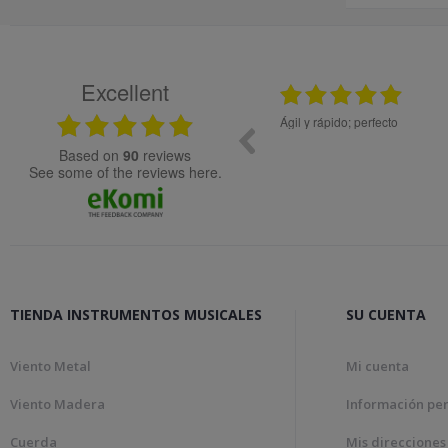
Excellent
12.11.2025
, molta rapidesa en la gestió de la comanda.
Todo ok
based on
90
reviews
see some of the reviews here.
TIENDA INSTRUMENTOS MUSICALES
SU CUENTA
Viento Metal
Mi cuenta
Viento Madera
Información pe
Cuerda
Mis direcciones