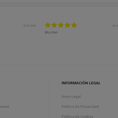
27.10.2025
27.1
Me aconsejaron muy bien previo a la compra para 
el mejor producto a mis necesidades. Superó mis
expectativas.
INFORMACIÓN LEGAL
Aviso Legal
rsonal
Política de Privacidad
Política de Cookies