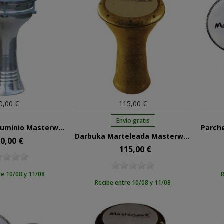
0,00 €
115,00 €
Envío gratis
Darbuka De Aluminio Masterwork De 20,5 Cms
Darbuka Marteleada Masterwork Dorada 420D
0,00 €
ecio
115,00 €
Precio
re 10/08 y 11/08
R
Recibe entre 10/08 y 11/08