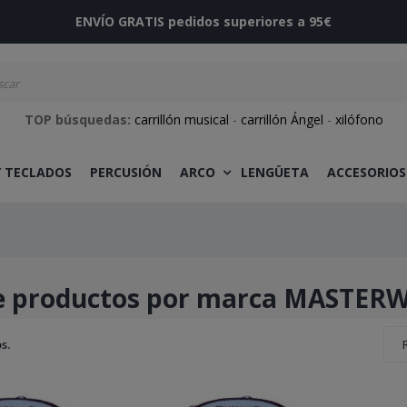
ENVÍO GRATIS pedidos superiores a 95€
TOP búsquedas:
carrillón musical
-
carrillón Ángel
-
xilófono
Y TECLADOS
PERCUSIÓN
ARCO
LENGÜETA
ACCESORIOS
de productos por marca MASTE
s.