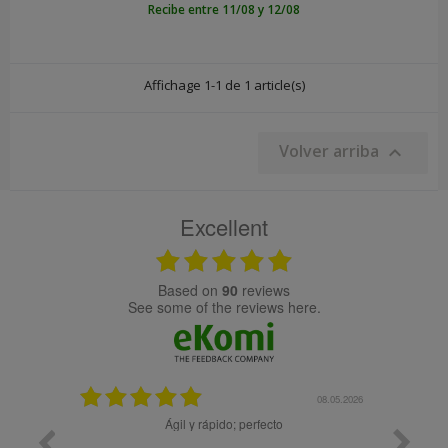
Recibe entre 11/08 y 12/08
Affichage 1-1 de 1 article(s)
Volver arriba

Excellent
based on
90
reviews
see some of the reviews here.
25.02.2024
08.05.2026
y buena
Ágil y rápido; perfecto