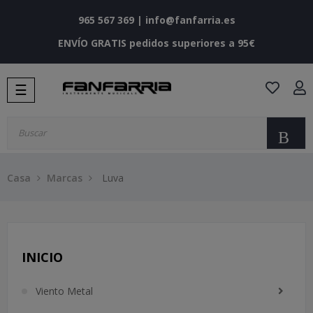
965 567 369
|
info@fanfarria.es
ENVÍO GRATIS pedidos superiores a 95€
Navegación
☰
de
palanca
Bu
Casa
Marcas
Luva
INICIO
Viento Metal