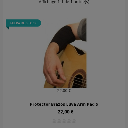
Affichage 1-1 de 1 article(s)
FUERA DE STOCK
22,00 €
Protector Brazos Luva Arm Pad S
22,00 €
Precio