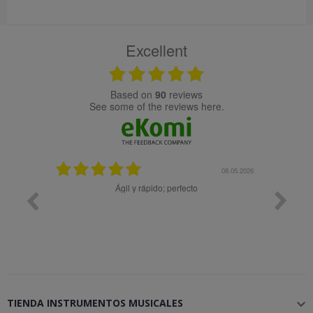
Excellent
based on
90
reviews
see some of the reviews here.
25.02.2024
08.05.2026
y buena
Ágil y rápido; perfecto
TIENDA INSTRUMENTOS MUSICALES
