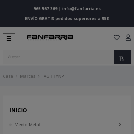
965 567 369
|
info@fanfarria.es
ENVÍO GRATIS pedidos superiores a 95€
Navegación
☰
de
palanca
Bu
Casa
Marcas
AGIFTYNP
INICIO
Viento Metal