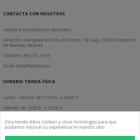
CONTACTA CON NOSOTROS
Fanfarria Instrumentos Musicales
Dirección: Avinguda del Nou d'Octubre, 18, bajo, 03450 Banyeres
de Mariola, Alicante
Teléfono: 965 56 73 69
Email: info@fanfarria.es
HORARIO TIENDA FÍSICA
Lunes - Viernes: de 17:00 h. a 20:00 h.
Sábado: de 10:00 h. a 13:30 h.
Domingo: cerrado.
Esta tienda utiliza cookies y otras tecnologías para que
podamos mejorar su experiencia en nuestro sitio.