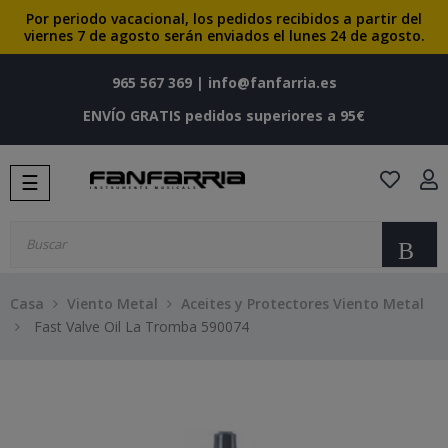
Por periodo vacacional, los pedidos recibidos a partir del
viernes 7 de agosto serán enviados el lunes 24 de agosto.
965 567 369
|
info@fanfarria.es
ENVÍO GRATIS pedidos superiores a 95€
Navegación
☰
de
palanca
Bu
Casa
Viento Metal
Aceites y Protectores Viento Metal
Fast Valve Oil La Tromba 590074