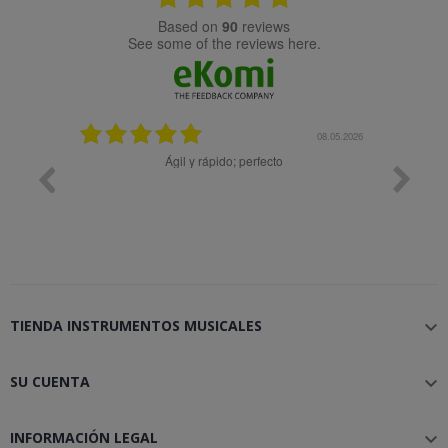
based on
90
reviews
see some of the reviews here.
25.02.2024
08.05.2026
y buena
Ágil y rápido; perfecto
TIENDA INSTRUMENTOS MUSICALES

SU CUENTA

INFORMACIÓN LEGAL
