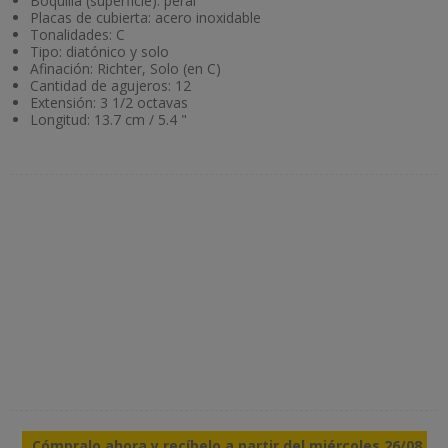
Boquilla (superficie): peral
Placas de cubierta: acero inoxidable
Tonalidades: C
Tipo: diatónico y solo
Afinación: Richter, Solo (en C)
Cantidad de agujeros: 12
Extensión: 3 1/2 octavas
Longitud: 13.7 cm / 5.4 "
Cómpralo ahora y recíbelo a partir del miércoles 26/08