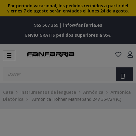
Por periodo vacacional, los pedidos recibidos a partir del
viernes 7 de agosto serán enviados el lunes 24 de agosto.
965 567 369
|
info@fanfarria.es
ENVÍO GRATIS pedidos superiores a 95€
Navegación
☰
de
palanca
Bu
Casa
Instrumentos de lengüeta
Armónica
Armónica
Diatónica
Armónica Hohner Marineband 24V 364/24 (C)