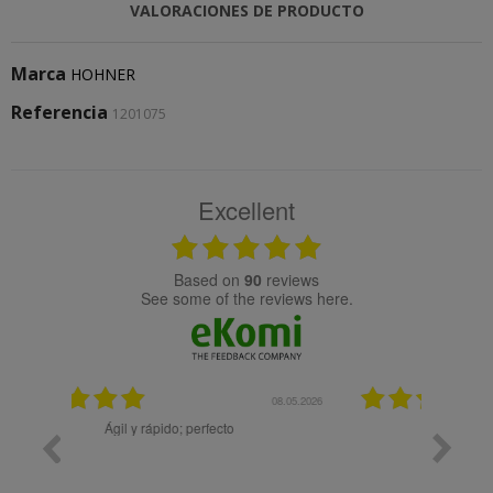
VALORACIONES DE PRODUCTO
Marca
HOHNER
Referencia
1201075
Excellent
based on
90
reviews
see some of the reviews here.
08.05.2026
08.04.2026
Muy bien
Bo