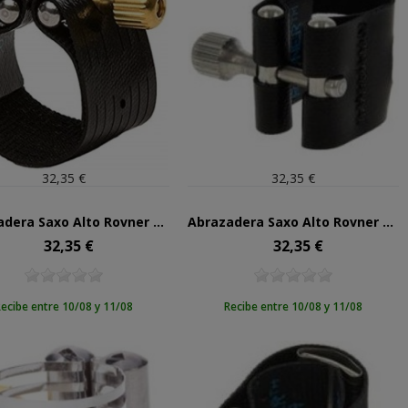
32,35 €
32,35 €
Abrazadera Saxo Alto Rovner Dark 1M (metal)
Abrazadera Saxo Alto Rovner Light L1M (metal)
32,35 €
32,35 €
Precio
Precio
ecibe entre 10/08 y 11/08
Recibe entre 10/08 y 11/08