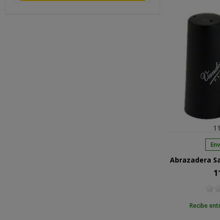
11
Env
1
Pre
Recibe ent