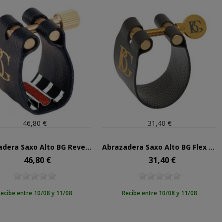
46,80 €
31,40 €
Abrazadera Saxo Alto BG Revelation Plata L-12RS
Abrazadera Saxo Alto BG Flex LFA
46,80 €
31,40 €
Precio
Precio
ecibe entre 10/08 y 11/08
Recibe entre 10/08 y 11/08