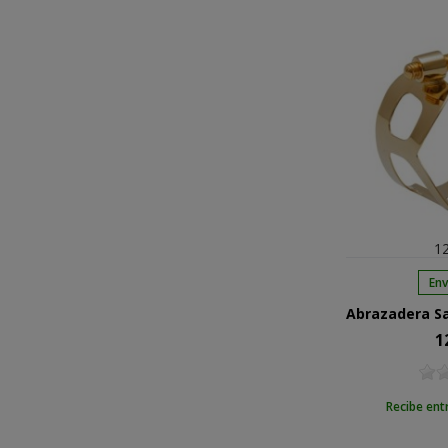
12
Env
1
Pre
Recibe ent