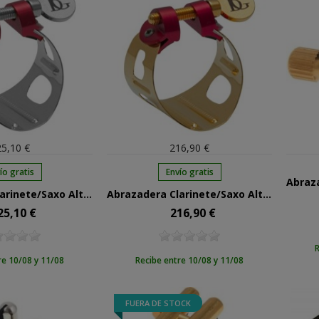
5,10 €
216,90 €
ío gratis
Envío gratis
Abrazadera Clarinete/Saxo Alto BG Dúo Plateada LD
Abrazadera Clarinete/Saxo Alto BG Dúo Chapada Oro LD-1
25,10 €
216,90 €
cio
Precio
R
re 10/08 y 11/08
Recibe entre 10/08 y 11/08
FUERA DE STOCK