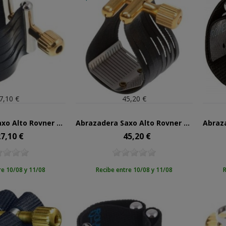
7,10 €
45,20 €
Abrazadera Saxo Alto Rovner Star SS1RL
Abrazadera Saxo Alto Rovner Legacy LG1RL
7,10 €
45,20 €
ecio
Precio
re 10/08 y 11/08
Recibe entre 10/08 y 11/08
R