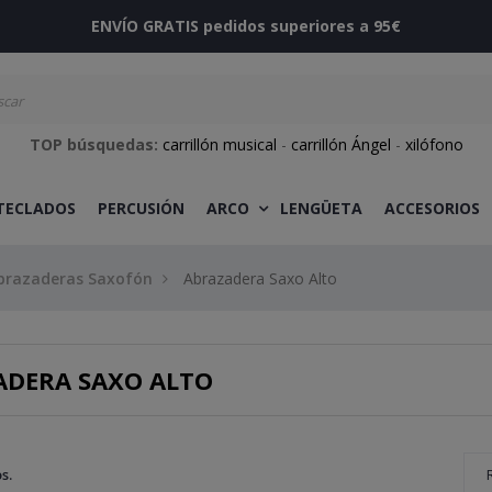
ENVÍO GRATIS pedidos superiores a 95€
TOP búsquedas:
carrillón musical
-
carrillón Ángel
-
xilófono
 TECLADOS
PERCUSIÓN
ARCO
LENGÜETA
ACCESORIOS
brazaderas Saxofón
Abrazadera Saxo Alto
ADERA SAXO ALTO
s.