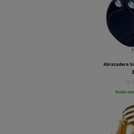
3
3
Pr
Recibe ent