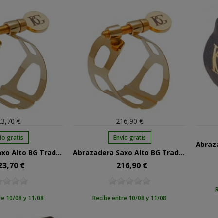
3,70 €
216,90 €
ío gratis
Envío gratis
Abrazadera Saxo Alto BG Tradition Lacada L-10
Abrazadera Saxo Alto BG Tradition Chapada Oro L-11
23,70 €
216,90 €
cio
Precio
R
re 10/08 y 11/08
Recibe entre 10/08 y 11/08