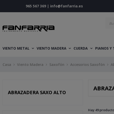
965 567 369
|
info@fanfarria.es
VIENTO METAL
VIENTO MADERA
CUERDA
PIANOS Y
Casa
Viento Madera
Saxofón
Accesorios Saxofón
A
ABRAZ
ABRAZADERA SAXO ALTO
Hay 49 producto