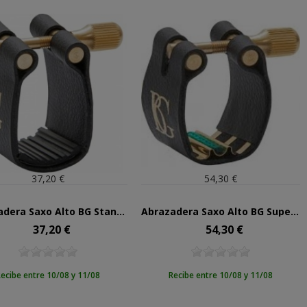
37,20 €
54,30 €
Abrazadera Saxo Alto BG Standard L-12
Abrazadera Saxo Alto BG Super Revelation L-12SR
37,20 €
54,30 €
Precio
Precio
ecibe entre 10/08 y 11/08
Recibe entre 10/08 y 11/08