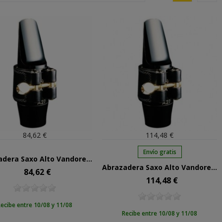
84,62 €
114,48 €
Envío gratis
Abrazadera Saxo Alto Vandoren Cuero LC-27P
Abrazadera Saxo Alto Vandoren Cuero LC-27L
84,62 €
Precio
114,48 €
Precio
ecibe entre 10/08 y 11/08
Recibe entre 10/08 y 11/08