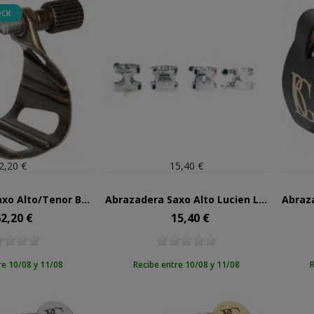
OCK
2,20 €
15,40 €
Abrazadera Saxo Alto/Tenor BG Universal Metal Jazz Plat. Mate L-28MJ
Abrazadera Saxo Alto Lucien LG-15 Plateada
2,20 €
15,40 €
ecio
Precio
re 10/08 y 11/08
Recibe entre 10/08 y 11/08
R