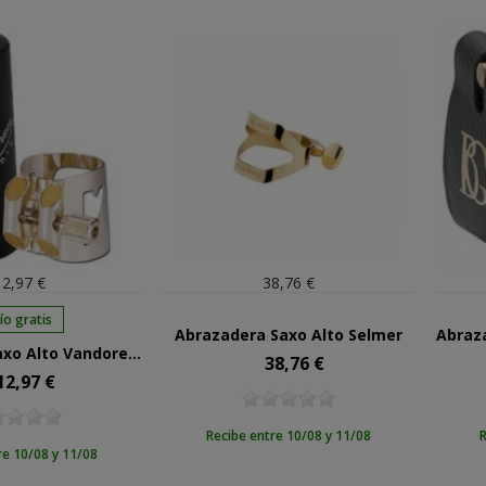
2,97 €
38,76 €
ío gratis
Abrazadera Saxo Alto Selmer
Abrazadera Saxo Alto Vandoren Optimum LC-07P
38,76 €
Precio
12,97 €
cio
Recibe entre 10/08 y 11/08
R
re 10/08 y 11/08