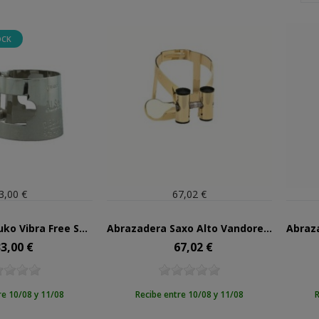
OCK
3,00 €
67,02 €
Abrazadera Dukoff Vibra Free Saxo Alto/Tenor
Abrazadera Saxo Alto Vandoren M/O LC-57DP
3,00 €
67,02 €
ecio
Precio
re 10/08 y 11/08
Recibe entre 10/08 y 11/08
R