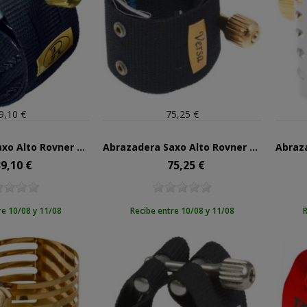
9,10 €
75,25 €
Abrazadera Saxo Alto Rovner MKIII C1RL
Abrazadera Saxo Alto Rovner Versa V1RL
9,10 €
75,25 €
ecio
Precio
re 10/08 y 11/08
Recibe entre 10/08 y 11/08
R