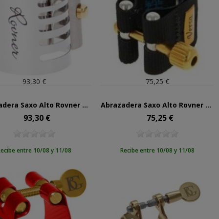
93,30 €
75,25 €
Abrazadera Saxo Alto Rovner Platinum P1RL
Abrazadera Saxo Alto Rovner Versa V1MA (metal)
93,30 €
75,25 €
Precio
Precio
ecibe entre 10/08 y 11/08
Recibe entre 10/08 y 11/08