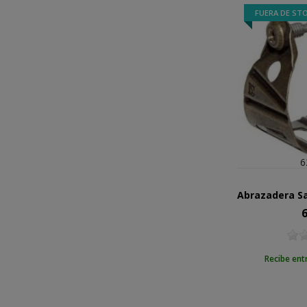
FUERA DE ST
6
6
Pr
Recibe ent