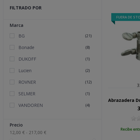
FILTRADO POR
FUERA DE ST
Marca
BG
(21)
Bonade
(8)
DUKOFF
(1)
Lucien
(2)
ROVNER
(12)
3
SELMER
(1)
VANDOREN
(4)
3
Pr
Precio
Recibe ent
12,00 € - 217,00 €