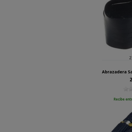
2
2
Pr
Recibe ent