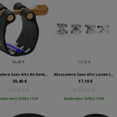
50,40 €
17,10 €
Abrazadera Saxo Alto BG Revelation Plata Jazz L-12RSJ
Abrazadera Saxo Alto Lucien LG-25 Lacada
50,40 €
17,10 €
Precio
Precio
ecibe entre 10/08 y 11/08
Recibe entre 10/08 y 11/08