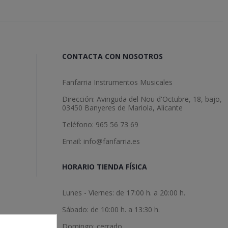
CONTACTA CON NOSOTROS
Fanfarria Instrumentos Musicales
Dirección: Avinguda del Nou d'Octubre, 18, bajo,
03450 Banyeres de Mariola, Alicante
Teléfono: 965 56 73 69
Email: info@fanfarria.es
HORARIO TIENDA FÍSICA
Lunes - Viernes: de 17:00 h. a 20:00 h.
Sábado: de 10:00 h. a 13:30 h.
Domingo: cerrado.