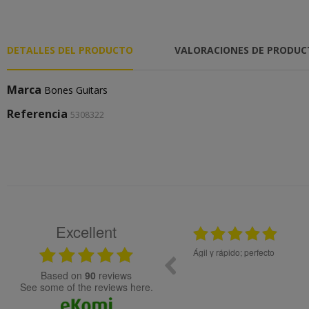
DETALLES DEL PRODUCTO
VALORACIONES DE PRODU
Marca
Bones Guitars
Referencia
5308322
Excellent
2026
12.11.2025
Bon tracte, molta rapidesa en la gestió de la comanda.
Todo ok
Genial!
based on
90
reviews
see some of the reviews here.