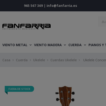
965 567 369
|
info@fanfarria.es
VIENTO METAL
VIENTO MADERA
CUERDA
PIANOS Y
Casa
Cuerda
Ukelele
Cuerdas Ukelele
Ukelele Conce
FUERA DE STOCK