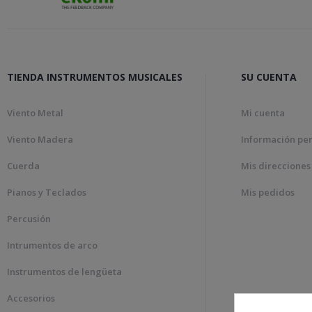
TIENDA INSTRUMENTOS MUSICALES
SU CUENTA
Viento Metal
Mi cuenta
Viento Madera
Información pe
Cuerda
Mis direcciones
Pianos y Teclados
Mis pedidos
Percusión
Intrumentos de arco
Instrumentos de lengüeta
Accesorios