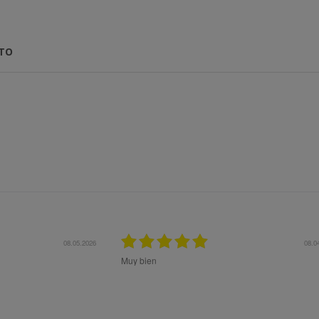
CTO
27.10.2025
Me aconsejaron muy bien previ
el mejor producto a mis neces
expectativas.