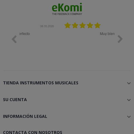
08.05.2026
08.04.2026
Muy bien
Bon 
TIENDA INSTRUMENTOS MUSICALES

SU CUENTA

INFORMACIÓN LEGAL

CONTACTA CON NOSOTROS