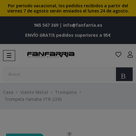
Por periodo vacacional, los pedidos recibidos a partir del
viernes 7 de agosto serán enviados el lunes 24 de agosto.
965 567 369
|
info@fanfarria.es
ENVÍO GRATIS pedidos superiores a 95€
Navegación
☰
de
palanca
Bu
Casa
Viento Metal
Trompeta
Trompeta Yamaha YTR-2330