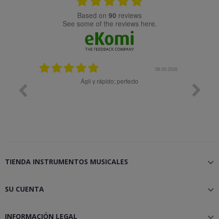
based on
90
reviews
see some of the reviews here.
25.02.2024
08.05.2026
y buena
Ágil y rápido; perfecto
TIENDA INSTRUMENTOS MUSICALES

SU CUENTA

INFORMACIÓN LEGAL
