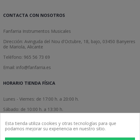
CONTACTA CON NOSOTROS
Fanfarria Instrumentos Musicales
Dirección: Avinguda del Nou d'Octubre, 18, bajo, 03450 Banyeres
de Mariola, Alicante
Teléfono: 965 56 73 69
Email: info@fanfarria.es
HORARIO TIENDA FÍSICA
Lunes - Viernes: de 17:00 h. a 20:00 h.
Sábado: de 10:00 h. a 13:30 h.
Domingo: cerrado.
Esta tienda utiliza cookies y otras tecnologías para que
podamos mejorar su experiencia en nuestro sitio.