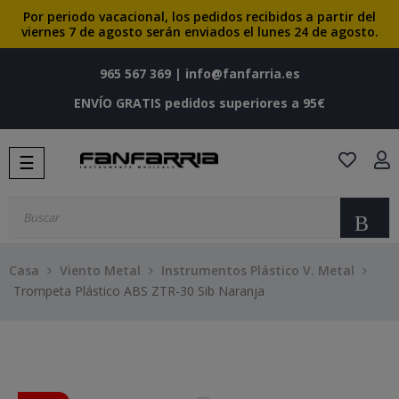
Por periodo vacacional, los pedidos recibidos a partir del
viernes 7 de agosto serán enviados el lunes 24 de agosto.
965 567 369
|
info@fanfarria.es
ENVÍO GRATIS pedidos superiores a 95€
Navegación
☰
de
palanca
Bu
Casa
Viento Metal
Instrumentos Plástico V. Metal
Trompeta Plástico ABS ZTR-30 Sib Naranja