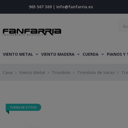
965 567 369
|
info@fanfarria.es
VIENTO METAL
VIENTO MADERA
CUERDA
PIANOS Y
Casa
Viento Metal
Trombón
Trombón de Varas
Tr
FUERA DE STOCK