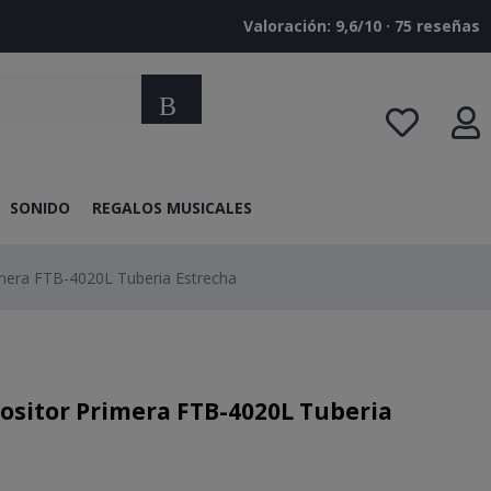
Valoración: 9,6/10 · ‎75 reseñas
Buscar
SONIDO
REGALOS MUSICALES
mera FTB-4020L Tuberia Estrecha
ositor Primera FTB-4020L Tuberia