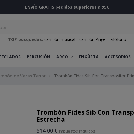
ENVÍO GRATIS pedidos superiores a 95€
TOP búsquedas:
carrillón musical
-
carrillón Ángel
-
xilófono
 TECLADOS
PERCUSIÓN
ARCO
LENGÜETA
ACCESORIOS
ombón de Varas Tenor
Trombón Fides Sib Con Transpositor Pri
Trombón Fides Sib Con Transp
Estrecha
514,00 €
Impuestos incluidos