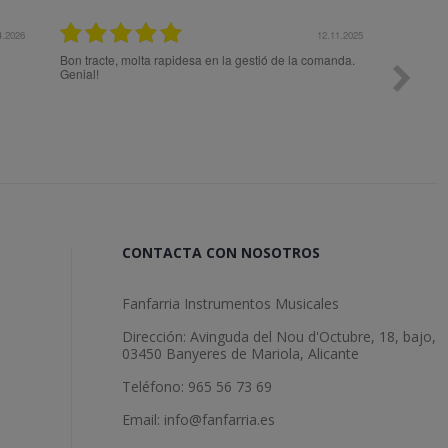
27.10.2025
n previo a la compra para elegir
Muy contento, la fecha de entrega del pedid
s necesidades. Superó mis
un día por la alerta roja de lluvias en la C
Valenciana, lo cual es totalmente comprensi
entregó en sábado (yo pensaba que no llega
lunes) Solo decir que contare con Fanfarria
cuando necesite hacer otro pedido.
CONTACTA CON NOSOTROS
Fanfarria Instrumentos Musicales
Dirección: Avinguda del Nou d'Octubre, 18, bajo,
03450 Banyeres de Mariola, Alicante
Teléfono: 965 56 73 69
Email: info@fanfarria.es