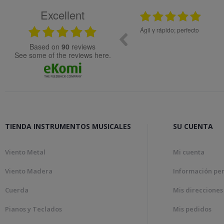
Excellent
08.04.2026
12.11.2025
Bon tracte, molta rapidesa en la gestió de la comanda.
To
Genial!
based on
90
reviews
see some of the reviews here.
TIENDA INSTRUMENTOS MUSICALES
SU CUENTA
Viento Metal
Mi cuenta
Viento Madera
Información pe
Cuerda
Mis direcciones
Pianos y Teclados
Mis pedidos