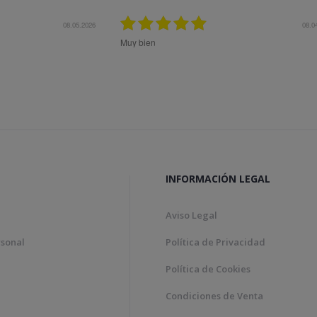
27.10.2025
do ok
Me aconsejaron muy bie
el mejor producto a mi
expectativas.
INFORMACIÓN LEGAL
Aviso Legal
rsonal
Política de Privacidad
Política de Cookies
Condiciones de Venta