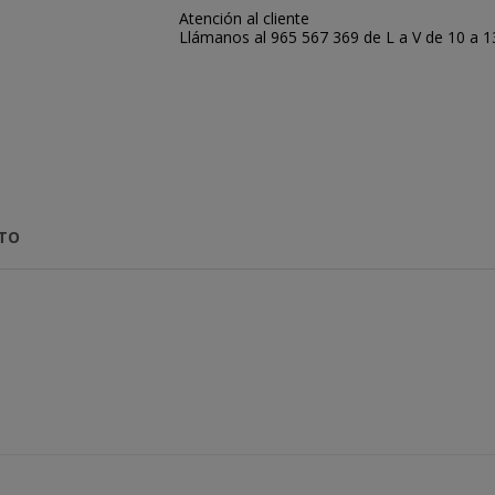
Atención al cliente
Llámanos al 965 567 369 de L a V de 10 a 13:
CTO