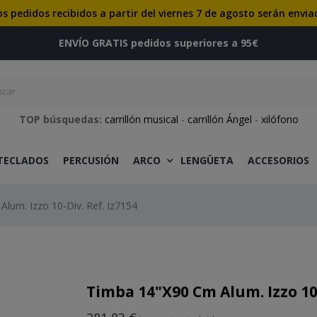
os pedidos recibidos a partir del viernes 7 de agosto serán envia
ENVÍO GRATIS pedidos superiores a 95€
TOP búsquedas:
carrillón musical
-
carrillón Ángel
-
xilófono
 TECLADOS
PERCUSIÓN
ARCO
LENGÜETA
ACCESORIOS
lum. Izzo 10-Div. Ref. Iz7154
Timba 14"X90 Cm Alum. Izzo 10-