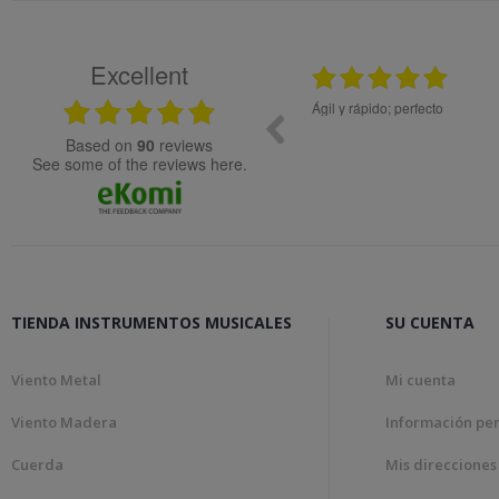
Excellent
25.02.2024
en precio y el material de muy buena calidad.
Ágil y rápido; perfecto
ecida
based on
90
reviews
see some of the reviews here.
TIENDA INSTRUMENTOS MUSICALES
SU CUENTA
Viento Metal
Mi cuenta
Viento Madera
Información pe
Cuerda
Mis direcciones