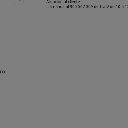
Atención al cliente
Llámanos al 965 567 369 de L a V de 10 a 13:
CTO