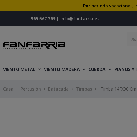
Por periodo vacacional, l
965 567 369
|
info@fanfarria.es
VIENTO METAL
VIENTO MADERA
CUERDA
PIANOS Y
Casa
Percusión
Batucada
Timbas
Timba 14"X90 Cm A