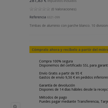
281,83 €
Impuestos incluidos
(0 Valoraciones)
Referencia
6321-099
Timbas de aluminio con parche blanco. 10 divisione
Cómpralo ahora y recíbelo a partir del miér
Compra 100% segura
Disponemos del certificado SSL para garant
Envío Gratis a partir de 95 €
Gastos de envío 9,50 € en pedidos inferiore
Garantía de devolución
Dispones de 14 días hábiles desde la recepc
Métodos de pago
Puedes pagar mediante Transferencia, Tarje
