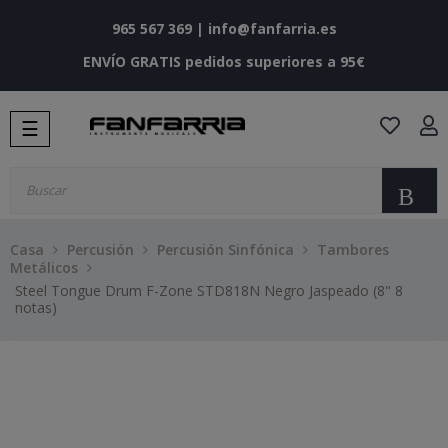
965 567 369
|
info@fanfarria.es
ENVÍO GRATIS pedidos superiores a 95€
Navegación
☰
de
palanca
Bu
Casa
Percusión
Percusión Sinfónica
Tambores
Metálicos
Steel Tongue Drum F-Zone STD818N Negro Jaspeado (8" 8
notas)