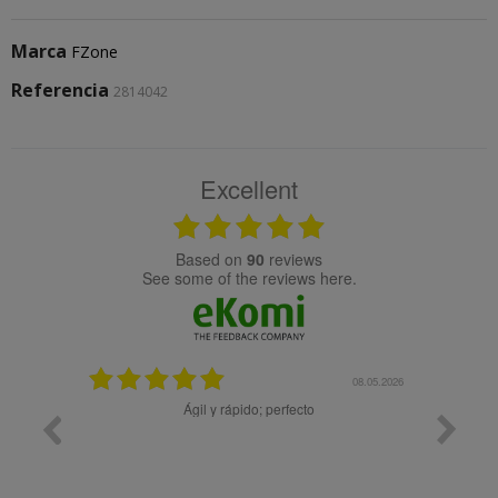
Marca
FZone
Referencia
2814042
Excellent
based on
90
reviews
see some of the reviews here.
08.05.2026
08.04.2026
rfecto
Muy bien