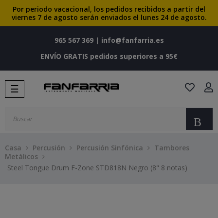
Por periodo vacacional, los pedidos recibidos a partir del
viernes 7 de agosto serán enviados el lunes 24 de agosto.
965 567 369
|
info@fanfarria.es
ENVÍO GRATIS pedidos superiores a 95€
Navegación
☰
de
palanca
Bu
Casa
Percusión
Percusión Sinfónica
Tambores
Metálicos
Steel Tongue Drum F-Zone STD818N Negro (8" 8 notas)