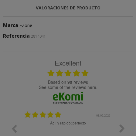
VALORACIONES DE PRODUCTO
Marca
FZone
Referencia
2814041
Excellent
based on
90
reviews
see some of the reviews here.
25.02.2024
08.05.2026
y buena
Ágil y rápido; perfecto