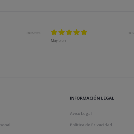
27.10.2025
27.
Me aconsejaron muy bien previo a la compra para
el mejor producto a mis necesidades. Superó mis
expectativas.
INFORMACIÓN LEGAL
Aviso Legal
rsonal
Política de Privacidad