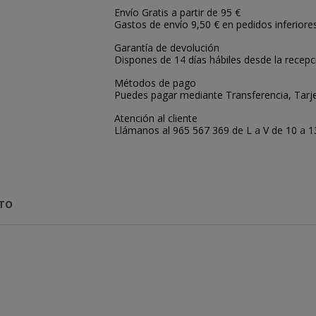
Envío Gratis a partir de 95 €
Gastos de envío 9,50 € en pedidos inferiore
Garantía de devolución
Dispones de 14 días hábiles desde la recepc
Métodos de pago
Puedes pagar mediante Transferencia, Tarje
Atención al cliente
Llámanos al 965 567 369 de L a V de 10 a 13:
CTO