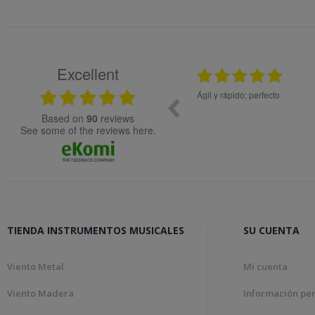
Excellent
12.11.2025
e, molta rapidesa en la gestió de la comanda.
Todo ok
based on
90
reviews
see some of the reviews here.
TIENDA INSTRUMENTOS MUSICALES
SU CUENTA
Viento Metal
Mi cuenta
Viento Madera
Información pe