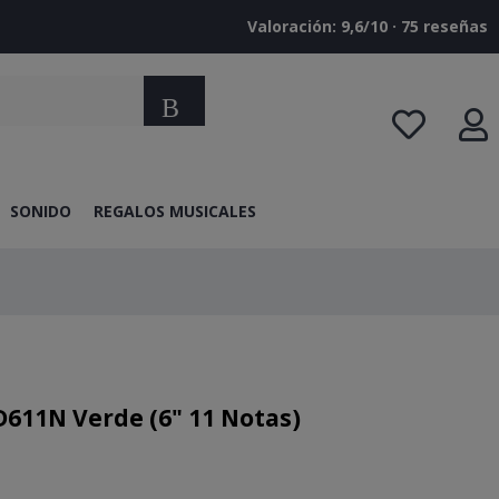
Valoración: 9,6/10 · ‎75 reseñas
Buscar
SONIDO
REGALOS MUSICALES
611N Verde (6" 11 Notas)