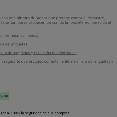
to con una pintura duradera que protege contra el deslustre,
 Estos tambores producen un sonido limpio, etéreo, parecido al
 con las mismas manos.
ros de lengüetas.
número de lengüetas y el tamaño pueden variar.
a asegurarte que escoges correctamente el número de lengüetas y
12/08
izar al 100% la seguridad de sus compras.