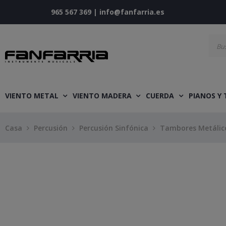
965 567 369
|
info@fanfarria.es
VIENTO METAL
VIENTO MADERA
CUERDA
PIANOS Y
Casa
Percusión
Percusión Sinfónica
Tambores Metálic