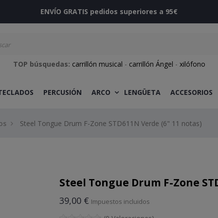
ENVÍO GRATIS pedidos superiores a 95€
TOP búsquedas:
carrillón musical
-
carrillón Ángel
-
xilófono
 TECLADOS
PERCUSIÓN
ARCO
LENGÜETA
ACCESORIOS
os
Steel Tongue Drum F-Zone STD611N Verde (6" 11 notas)
Steel Tongue Drum F-Zone STD
39,00 €
Impuestos incluidos