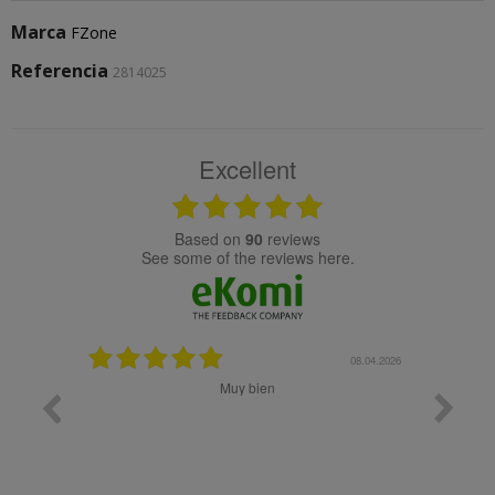
Marca
FZone
Referencia
2814025
Excellent
based on
90
reviews
see some of the reviews here.
08.05.2026
08.04.2026
Muy bien
Bon 