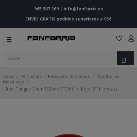
965 567 369
|
info@fanfarria.es
ENVÍO GRATIS pedidos superiores a 95€
Navegación
☰
de
palanca
Bu
Casa
Percusión
Percusión Sinfónica
Tambores
Metálicos
Steel Tongue Drum F-Zone STD611N Rojo (6" 11 notas)