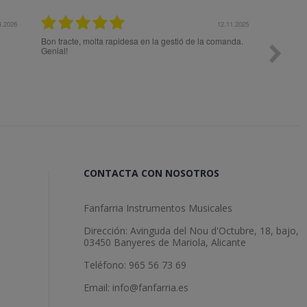
12.11.2025
27.
 la gestió de la comanda.
Todo ok
CONTACTA CON NOSOTROS
Fanfarria Instrumentos Musicales
Dirección: Avinguda del Nou d'Octubre, 18, bajo,
03450 Banyeres de Mariola, Alicante
Teléfono: 965 56 73 69
Email: info@fanfarria.es