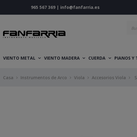
965 567 369
|
info@fanfarria.es
VIENTO METAL
VIENTO MADERA
CUERDA
PIANOS Y
Casa
Instrumentos de Arco
Viola
Accesorios Viola
S