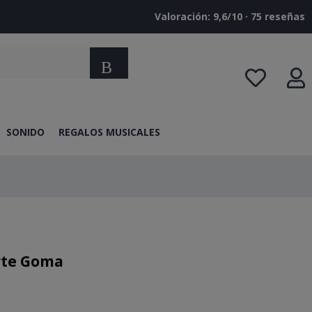
Valoración: 9,6/10 · ‎75 reseñas
Buscar
SONIDO
REGALOS MUSICALES
urte Goma