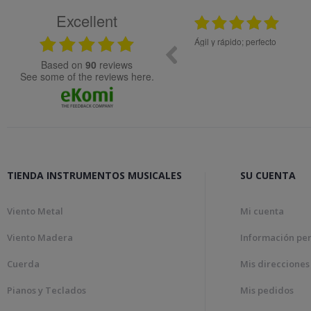
Excellent
.2024
08.05.2026
idad.
Ágil y rápido; perfecto
Muy bien
based on
90
reviews
see some of the reviews here.
TIENDA INSTRUMENTOS MUSICALES
SU CUENTA
Viento Metal
Mi cuenta
Viento Madera
Información pe
Cuerda
Mis direcciones
Pianos y Teclados
Mis pedidos