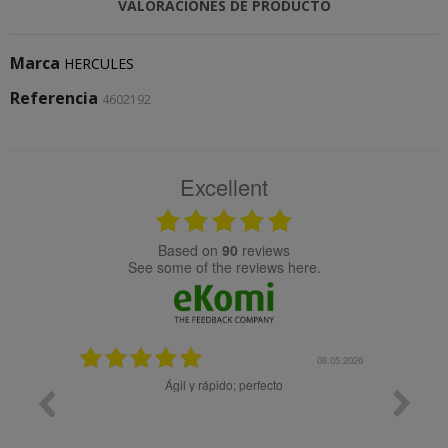
VALORACIONES DE PRODUCTO
Marca
HERCULES
Referencia
4602192
Excellent
based on
90
reviews
see some of the reviews here.
25.02.2024
08.05.2026
y buena
Ágil y rápido; perfecto