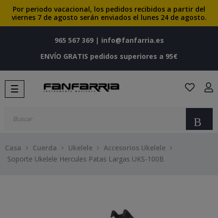
Por periodo vacacional, los pedidos recibidos a partir del
viernes 7 de agosto serán enviados el lunes 24 de agosto.
965 567 369
|
info@fanfarria.es
ENVÍO GRATIS pedidos superiores a 95€
Navegación
☰
de
palanca
Bu
Casa
Cuerda
Ukelele
Accesorios Ukelele
Soporte Ukelele Hercules Patas Largas UKS-100B