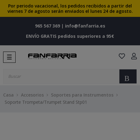
Por periodo vacacional, los pedidos recibidos a partir del
viernes 7 de agosto serán enviados el lunes 24 de agosto.
965 567 369
|
info@fanfarria.es
ENVÍO GRATIS pedidos superiores a 95€
Navegación
☰
de
palanca
Bu
Casa
Accesorios
Soportes para Instrumentos
Soporte Trompeta/Trumpet Stand Stp01