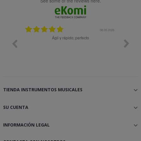
see some of the reviews here.
25.02.2024
08.05.2026
y buena
Ágil y rápido; perfecto
TIENDA INSTRUMENTOS MUSICALES

SU CUENTA

INFORMACIÓN LEGAL
