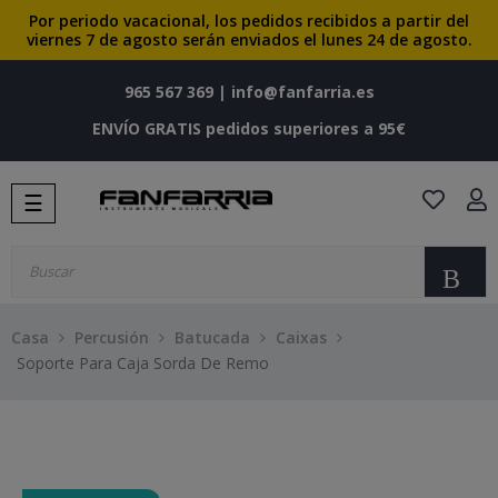
Por periodo vacacional, los pedidos recibidos a partir del
viernes 7 de agosto serán enviados el lunes 24 de agosto.
965 567 369
|
info@fanfarria.es
ENVÍO GRATIS pedidos superiores a 95€
Navegación
☰
de
palanca
Bu
Casa
Percusión
Batucada
Caixas
Soporte Para Caja Sorda De Remo