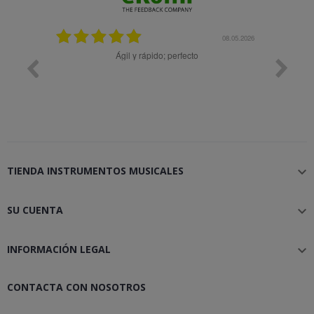
25.02.2024
08.05.2026
y buena
Ágil y rápido; perfecto
TIENDA INSTRUMENTOS MUSICALES

SU CUENTA

INFORMACIÓN LEGAL

CONTACTA CON NOSOTROS