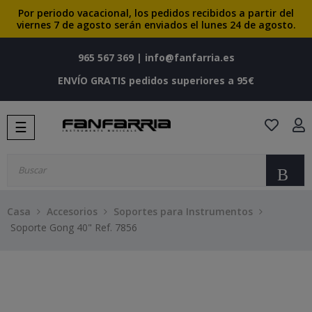
Por periodo vacacional, los pedidos recibidos a partir del
viernes 7 de agosto serán enviados el lunes 24 de agosto.
965 567 369
|
info@fanfarria.es
ENVÍO GRATIS pedidos superiores a 95€
Navegación
☰
de
palanca
Bu
Casa
Accesorios
Soportes para Instrumentos
Soporte Gong 40" Ref. 7856