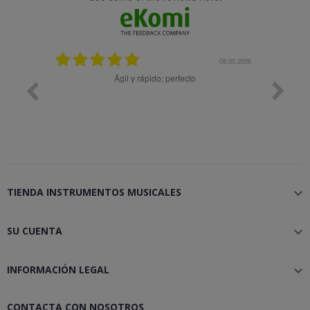
25.02.2024
08.05.2026
y buena
Ágil y rápido; perfecto
TIENDA INSTRUMENTOS MUSICALES

SU CUENTA

INFORMACIÓN LEGAL

CONTACTA CON NOSOTROS