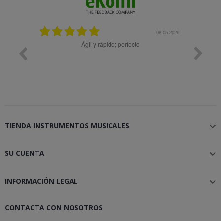
08.05.2026
08.04
pido; perfecto
Muy bien
TIENDA INSTRUMENTOS MUSICALES

SU CUENTA

INFORMACIÓN LEGAL

CONTACTA CON NOSOTROS