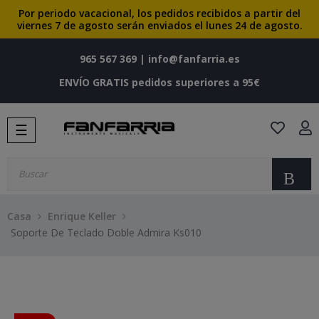
Por periodo vacacional, los pedidos recibidos a partir del
viernes 7 de agosto serán enviados el lunes 24 de agosto.
965 567 369
|
info@fanfarria.es
ENVÍO GRATIS pedidos superiores a 95€
Navegación
☰
de
palanca
Bu
Casa
Enrique Keller
Soporte De Teclado Doble Admira Ks010