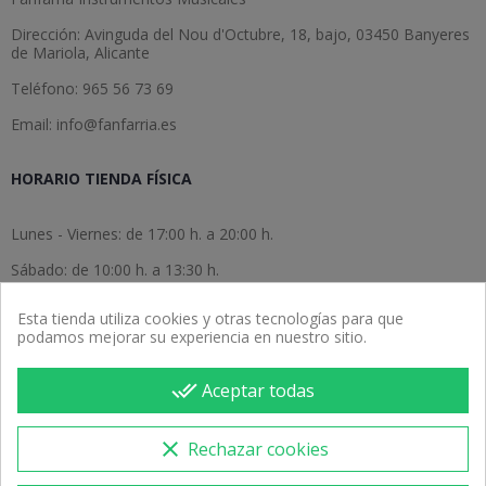
Dirección: Avinguda del Nou d'Octubre, 18, bajo, 03450 Banyeres
de Mariola, Alicante
Teléfono: 965 56 73 69
Email: info@fanfarria.es
HORARIO TIENDA FÍSICA
Lunes - Viernes: de 17:00 h. a 20:00 h.
Sábado: de 10:00 h. a 13:30 h.
Domingo: cerrado.
Esta tienda utiliza cookies y otras tecnologías para que
podamos mejorar su experiencia en nuestro sitio.
done_all
Aceptar todas
clear
Rechazar cookies
Copyright © 2026 Fanfarria Instrumentos Musicales. Todos los
derechos reservados.