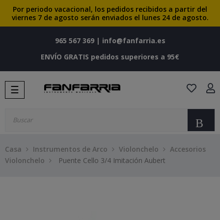
Por periodo vacacional, los pedidos recibidos a partir del
viernes 7 de agosto serán enviados el lunes 24 de agosto.
965 567 369
|
info@fanfarria.es
ENVÍO GRATIS pedidos superiores a 95€
Navegación
☰
de
palanca
Bu
Casa
Instrumentos de Arco
Violonchelo
Accesorios
Violonchelo
Puente Cello 3/4 Imitación Aubert