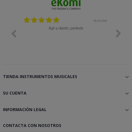
25.02.2024
08.05.2026
y buena
Ágil y rápido; perfecto
TIENDA INSTRUMENTOS MUSICALES

SU CUENTA

INFORMACIÓN LEGAL

CONTACTA CON NOSOTROS