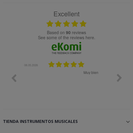
Excellent
based on
90
reviews
see some of the reviews here.
08.05.2026
08.04.2026
Muy bien
Bon 
TIENDA INSTRUMENTOS MUSICALES
