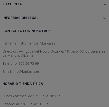
SU CUENTA

INFORMACIÓN LEGAL

CONTACTA CON NOSOTROS
Fanfarria Instrumentos Musicales
Dirección: Avinguda del Nou d'Octubre, 18, bajo, 03450 Banyeres
de Mariola, Alicante
Teléfono: 965 56 73 69
Email: info@fanfarria.es
HORARIO TIENDA FÍSICA
Lunes - Viernes: de 17:00 h. a 20:00 h.
Sábado: de 10:00 h. a 13:30 h.