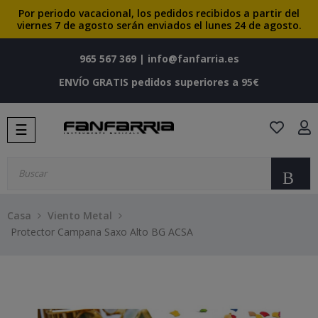
Por periodo vacacional, los pedidos recibidos a partir del
viernes 7 de agosto serán enviados el lunes 24 de agosto.
965 567 369
|
info@fanfarria.es
ENVÍO GRATIS pedidos superiores a 95€
Navegación
☰
de
palanca
Bu
Casa
Viento Metal
Protector Campana Saxo Alto BG ACSA