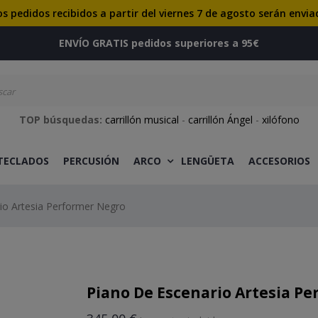
os pedidos recibidos a partir del viernes 7 de agosto serán envia
ENVÍO GRATIS pedidos superiores a 95€
TOP búsquedas:
carrillón musical
-
carrillón Ángel
-
xilófono
 TECLADOS
PERCUSIÓN
ARCO
LENGÜETA
ACCESORIOS
io Artesia Performer Negro
Piano De Escenario Artesia P