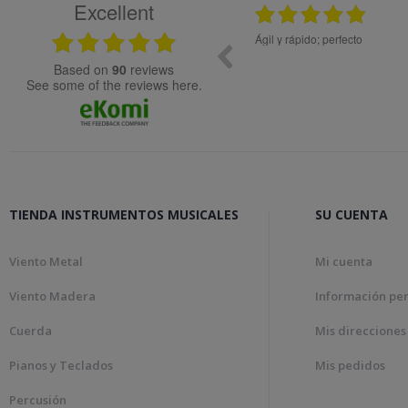
Excellent
25.02.2024
en precio y el material de muy buena calidad.
Ágil y rápido; perfecto
ecida
based on
90
reviews
see some of the reviews here.
TIENDA INSTRUMENTOS MUSICALES
SU CUENTA
Viento Metal
Mi cuenta
Viento Madera
Información pe
Cuerda
Mis direcciones
Pianos y Teclados
Mis pedidos
Percusión