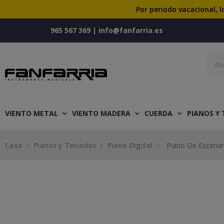
Por periodo vacacional, l
965 567 369
|
info@fanfarria.es
VIENTO METAL
VIENTO MADERA
CUERDA
PIANOS Y
Casa
Pianos y Teclados
Piano Digital
Piano De Escenar