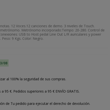
notas. 12 Voces.12 canciones de demo. 3 niveles de Touch.
y metrónomo. Metrónomo incorporado:Tempo: 20-280. Control de
. Conexiones: USB to Host pedal Line Out L/R auriculares y power
. Peso: 9 Kgs. Color: Negro.
13/08
izar al 100% la seguridad de sus compras.
s a 95 €. Pedidos superiores a 95 € ENVÍO GRATIS.
ión de Tu pedido para ejecutar el derecho de devolución.